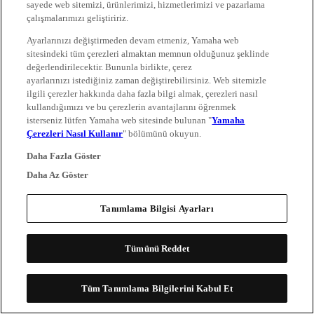
sayede web sitemizi, ürünlerimizi, hizmetlerimizi ve pazarlama
çalışmalarımızı geliştiririz.
Ayarlarınızı değiştirmeden devam etmeniz, Yamaha web
sitesindeki tüm çerezleri almaktan memnun olduğunuz şeklinde
değerlendirilecektir. Bununla birlikte, çerez
ayarlarınızı istediğiniz zaman değiştirebilirsiniz. Web sitemizle
ilgili çerezler hakkında daha fazla bilgi almak, çerezleri nasıl
kullandığımızı ve bu çerezlerin avantajlarını öğrenmek
isterseniz lütfen Yamaha web sitesinde bulunan "
Yamaha
Çerezleri Nasıl Kullanır
" bölümünü okuyun.
Daha Fazla Göster
Daha Az Göster
Tanımlama Bilgisi Ayarları
Tümünü Reddet
Tüm Tanımlama Bilgilerini Kabul Et