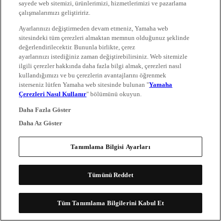
sayede web sitemizi, ürünlerimizi, hizmetlerimizi ve pazarlama
çalışmalarımızı geliştiririz.
Ayarlarınızı değiştirmeden devam etmeniz, Yamaha web
sitesindeki tüm çerezleri almaktan memnun olduğunuz şeklinde
değerlendirilecektir. Bununla birlikte, çerez
ayarlarınızı istediğiniz zaman değiştirebilirsiniz. Web sitemizle
ilgili çerezler hakkında daha fazla bilgi almak, çerezleri nasıl
kullandığımızı ve bu çerezlerin avantajlarını öğrenmek
isterseniz lütfen Yamaha web sitesinde bulunan "
Yamaha
Çerezleri Nasıl Kullanır
" bölümünü okuyun.
Daha Fazla Göster
Daha Az Göster
Tanımlama Bilgisi Ayarları
Tümünü Reddet
Tüm Tanımlama Bilgilerini Kabul Et