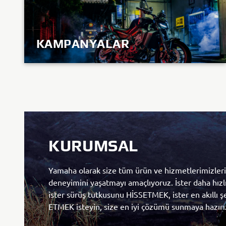
KAMPANYALAR
KEŞFET
KURUMSAL
Yamaha olarak size tüm ürün ve hizmetlerimizlerimizle KANDO
deneyimini yaşatmayı amaçlıyoruz. İster daha hız
ister sürüş tutkusunu HİSSETMEK, ister en akıllı
ETMEK isteyin, size en iyi çözümü sunmaya hazırı