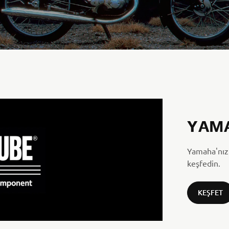
YAM
Yamaha'nız 
keşfedin.
KEŞFET