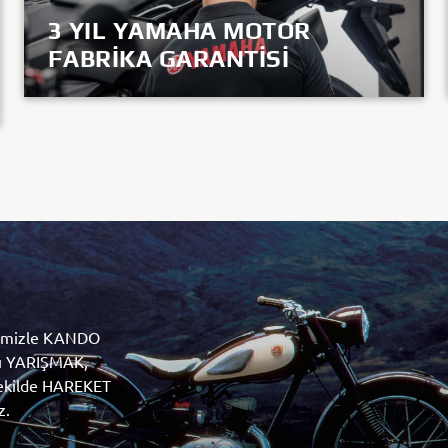
3 YIL YAMAHA MOTOR
KEŞFET
FABRIKA GARANTISI
KEŞFET
lı YARIŞMAK,
 şekilde HAREKET
z.