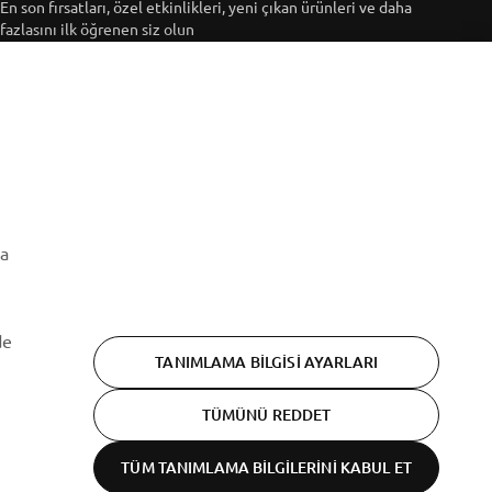
En son fırsatları, özel etkinlikleri, yeni çıkan ürünleri ve daha
fazlasını ilk öğrenen siz olun
ABONE OL
Gizlilik Politikamızı okuyarak kişisel verilerinizi nasıl
işlediğimizi öğrenebilirsiniz:
Gizlilik Politikası
ma
de
TANIMLAMA BILGISI AYARLARI
TÜMÜNÜ REDDET
TÜM TANIMLAMA BILGILERINI KABUL ET
Gizlilik beyanı
Cookies
Şartlar ve koşullar