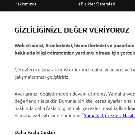
Hakkımızda
eBisiklet Sistemleri
Yamaha'dan “Haberler”
Yetkililer
Olaylar
Golf Sahaları
GIZLILIĞINIZE DEĞER VERIYORUZ
Basın
İlk müdahale ekipleri
Web sitemizi, ürünlerimizi, hizmetlerimizi ve pazarlama
Broşürler
Sürücü kursları
hakkında bilgi edinmemize yardımcı olması için çerezle
Yamaha'da Kariyer
Robotics
Yamaha Bayisi Olmak
Ortaklıklar
Çerezleri kullanarak müşterilerimizi daha iyi anlarız ve 
çalışmalarımızı geliştiririz.
İnsan Hakları Politikası
Özel Servis İçin Teknik
Bilgiler
Temel Sürdürülebilirlik
Ayarlarınızı değiştirmeden devam etmeniz, Yamaha web
Politikası
Yamalube Safety Data
değerlendirilecektir. Bununla birlikte, çerez ayarlarınızı i
Sheets
hakkında daha fazla bilgi almak, çerezleri nasıl kullandığ
Whistleblower Channel
Yamaha web sitesinde bulunan "
Yamaha Çerezleri Nasıl 
Daha Fazla Göster
Turkey (Turkish)