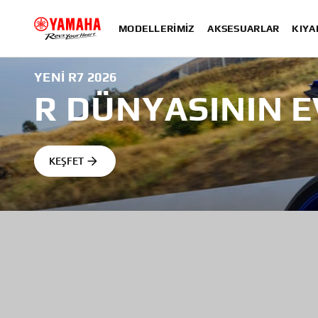
MODELLERIMIZ
AKSESUARLAR
KIYA
YENI R7 2026
R DÜNYASININ E
KEŞFET