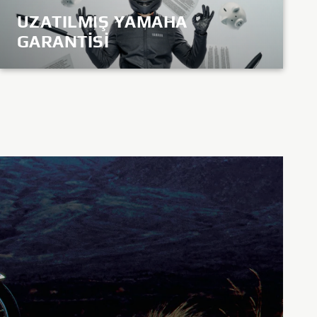
UZATILMIŞ YAMAHA
GARANTİSİ
KEŞFET