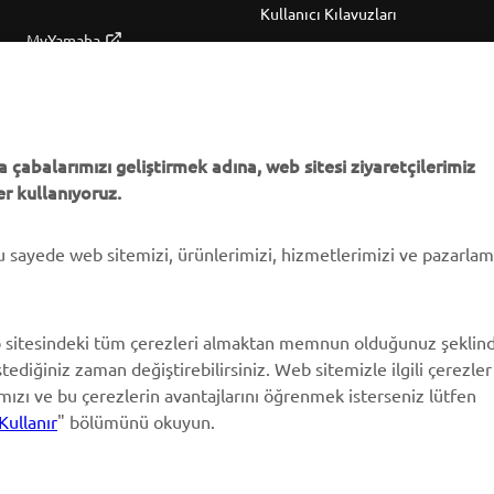
Kullanıcı Kılavuzları
MyYamaha
Parça Kataloğu
Yamaha Music
Yamaha Bayisini bulun
Yamaha Racing
Yönetimi Hakkında
Yamaha Motor Global
Bilgilendirme
 çabalarımızı geliştirmek adına, web sitesi ziyaretçilerimiz
r kullanıyoruz.
Mobil Uygulamalar
bu sayede web sitemizi, ürünlerimizi, hizmetlerimizi ve pazarla
 sitesindeki tüm çerezleri almaktan memnun olduğunuz şeklin
stediğiniz zaman değiştirebilirsiniz. Web sitemizle ilgili çerezler
ımızı ve bu çerezlerin avantajlarını öğrenmek isterseniz lütfen
Kullanır
" bölümünü okuyun.
© Copyright - 2026 Yamaha Motor Europe N.V. - All Rights Reserved