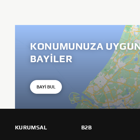
KONUMUNUZA UYGUN
BAYILER
BAYİ BUL
KURUMSAL
B2B