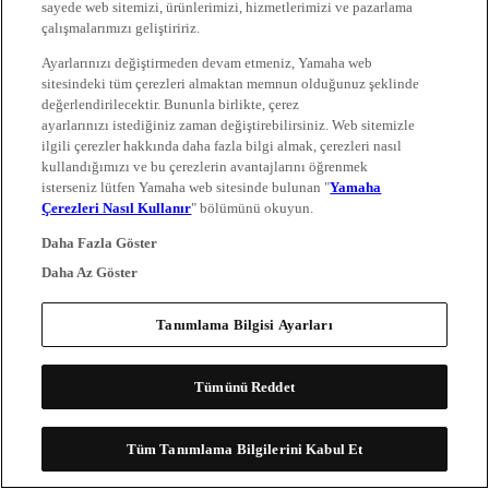
sayede web sitemizi, ürünlerimizi, hizmetlerimizi ve pazarlama
çalışmalarımızı geliştiririz.
Ayarlarınızı değiştirmeden devam etmeniz, Yamaha web
sitesindeki tüm çerezleri almaktan memnun olduğunuz şeklinde
değerlendirilecektir. Bununla birlikte, çerez
ayarlarınızı istediğiniz zaman değiştirebilirsiniz. Web sitemizle
ilgili çerezler hakkında daha fazla bilgi almak, çerezleri nasıl
kullandığımızı ve bu çerezlerin avantajlarını öğrenmek
isterseniz lütfen Yamaha web sitesinde bulunan "
Yamaha
Çerezleri Nasıl Kullanır
" bölümünü okuyun.
Daha Fazla Göster
Daha Az Göster
Tanımlama Bilgisi Ayarları
Tümünü Reddet
Tüm Tanımlama Bilgilerini Kabul Et