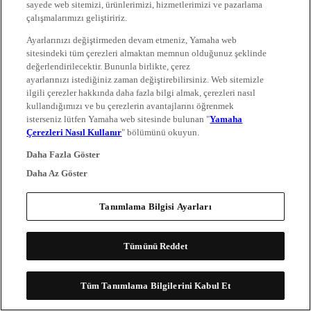
sayede web sitemizi, ürünlerimizi, hizmetlerimizi ve pazarlama
çalışmalarımızı geliştiririz.
Ayarlarınızı değiştirmeden devam etmeniz, Yamaha web
sitesindeki tüm çerezleri almaktan memnun olduğunuz şeklinde
değerlendirilecektir. Bununla birlikte, çerez
ayarlarınızı istediğiniz zaman değiştirebilirsiniz. Web sitemizle
ilgili çerezler hakkında daha fazla bilgi almak, çerezleri nasıl
kullandığımızı ve bu çerezlerin avantajlarını öğrenmek
isterseniz lütfen Yamaha web sitesinde bulunan "
Yamaha
Çerezleri Nasıl Kullanır
" bölümünü okuyun.
Daha Fazla Göster
Daha Az Göster
Tanımlama Bilgisi Ayarları
Tümünü Reddet
Tüm Tanımlama Bilgilerini Kabul Et