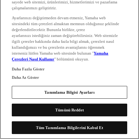
sayede web sitemizi, ürünlerimizi, hizmetlerimizi ve pazarlama
çalışmalarımızı geliştiririz.
Ayarlarınızı değiştirmeden devam etmeniz, Yamaha web
sitesindeki tüm çerezleri almaktan memnun olduğunuz şeklinde
değerlendirilecektir. Bununla birlikte, çerez
ayarlarınızı istediğiniz zaman değiştirebilirsiniz. Web sitemizle
ilgili çerezler hakkında daha fazla bilgi almak, çerezleri nasıl
kullandığımızı ve bu çerezlerin avantajlarını öğrenmek
isterseniz lütfen Yamaha web sitesinde bulunan "
Yamaha
Çerezleri Nasıl Kullanır
" bölümünü okuyun.
Daha Fazla Göster
Daha Az Göster
Tanımlama Bilgisi Ayarları
Tümünü Reddet
Tüm Tanımlama Bilgilerini Kabul Et