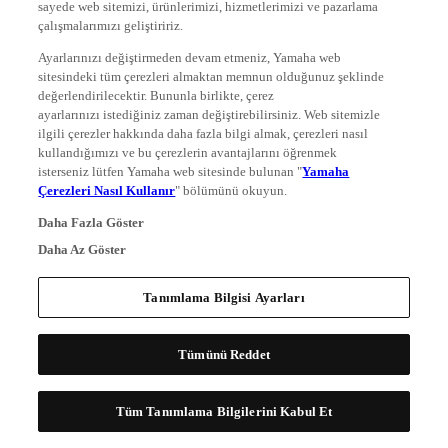
sayede web sitemizi, ürünlerimizi, hizmetlerimizi ve pazarlama
çalışmalarımızı geliştiririz.
Ayarlarınızı değiştirmeden devam etmeniz, Yamaha web
sitesindeki tüm çerezleri almaktan memnun olduğunuz şeklinde
değerlendirilecektir. Bununla birlikte, çerez
ayarlarınızı istediğiniz zaman değiştirebilirsiniz. Web sitemizle
ilgili çerezler hakkında daha fazla bilgi almak, çerezleri nasıl
kullandığımızı ve bu çerezlerin avantajlarını öğrenmek
isterseniz lütfen Yamaha web sitesinde bulunan "
Yamaha
Çerezleri Nasıl Kullanır
" bölümünü okuyun.
Daha Fazla Göster
Daha Az Göster
Tanımlama Bilgisi Ayarları
Tümünü Reddet
Tüm Tanımlama Bilgilerini Kabul Et