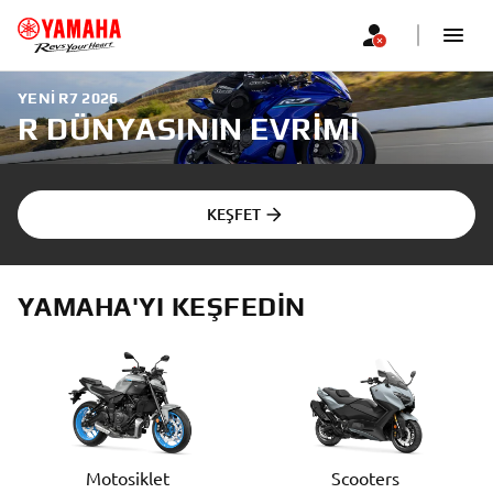
YENI R7 2026
R DÜNYASININ EVRIMI
KEŞFET
YAMAHA'YI KEŞFEDIN
Motosiklet
Scooters