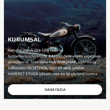
KURUMSAL
Yamaha olarak size tüm ürün ve
hizmetlerimizlerimizle KANDO deneyimini yaşatmayı
amaçlıyoruz. İster daha hızlı YARIŞMAK, ister sürüş
tutkusunu HİSSETMEK, ister en akıllı şekilde
HAREKET ETMEK isteyin, size en iyi çözümü sunmaya
hazırız.
DAHA FAZLA