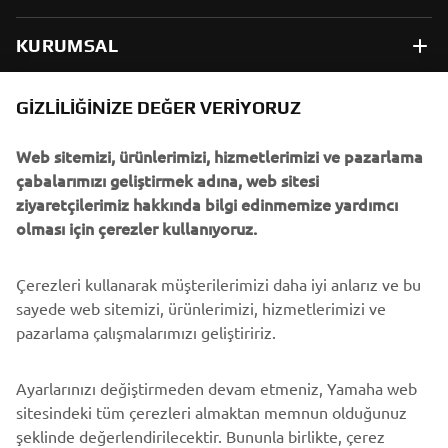
KURUMSAL
B2B
GIZLILIĞINIZE DEĞER VERIYORUZ
Web sitemizi, ürünlerimizi, hizmetlerimizi ve pazarlama
DAHA FAZLA YAMAHA
çabalarımızı geliştirmek adına, web sitesi
ziyaretçilerimiz hakkında bilgi edinmemize yardımcı
DESTEK
olması için çerezler kullanıyoruz.
Çerezleri kullanarak müşterilerimizi daha iyi anlarız ve bu
BÜLTEN
sayede web sitemizi, ürünlerimizi, hizmetlerimizi ve
En son fırsatları, özel etkinlikleri, yeni çıkan ürünleri ve daha
pazarlama çalışmalarımızı geliştiririz.
fazlasını ilk öğrenen siz olun
Ayarlarınızı değiştirmeden devam etmeniz, Yamaha web
sitesindeki tüm çerezleri almaktan memnun olduğunuz
şeklinde değerlendirilecektir. Bununla birlikte, çerez
ABONE OL