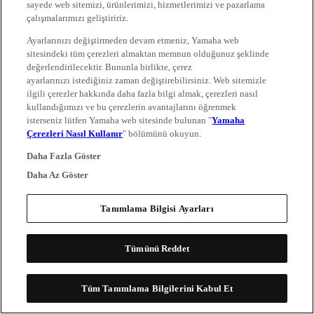
sayede web sitemizi, ürünlerimizi, hizmetlerimizi ve pazarlama
çalışmalarımızı geliştiririz.
Ayarlarınızı değiştirmeden devam etmeniz, Yamaha web
sitesindeki tüm çerezleri almaktan memnun olduğunuz şeklinde
değerlendirilecektir. Bununla birlikte, çerez
ayarlarınızı istediğiniz zaman değiştirebilirsiniz. Web sitemizle
ilgili çerezler hakkında daha fazla bilgi almak, çerezleri nasıl
kullandığımızı ve bu çerezlerin avantajlarını öğrenmek
isterseniz lütfen Yamaha web sitesinde bulunan "
Yamaha
Çerezleri Nasıl Kullanır
" bölümünü okuyun.
Daha Fazla Göster
Daha Az Göster
Tanımlama Bilgisi Ayarları
Tümünü Reddet
Tüm Tanımlama Bilgilerini Kabul Et