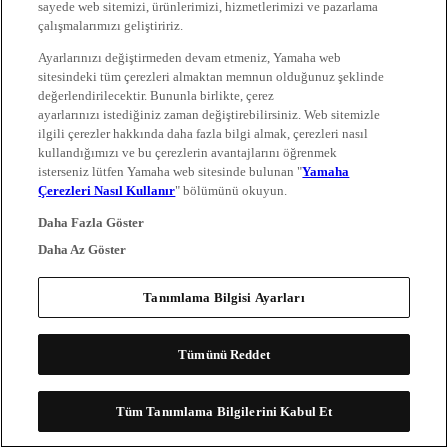
sayede web sitemizi, ürünlerimizi, hizmetlerimizi ve pazarlama
çalışmalarımızı geliştiririz.
Ayarlarınızı değiştirmeden devam etmeniz, Yamaha web
sitesindeki tüm çerezleri almaktan memnun olduğunuz şeklinde
değerlendirilecektir. Bununla birlikte, çerez
ayarlarınızı istediğiniz zaman değiştirebilirsiniz. Web sitemizle
ilgili çerezler hakkında daha fazla bilgi almak, çerezleri nasıl
kullandığımızı ve bu çerezlerin avantajlarını öğrenmek
isterseniz lütfen Yamaha web sitesinde bulunan "
Yamaha
Çerezleri Nasıl Kullanır
" bölümünü okuyun.
Daha Fazla Göster
Daha Az Göster
Tanımlama Bilgisi Ayarları
Tümünü Reddet
Tüm Tanımlama Bilgilerini Kabul Et