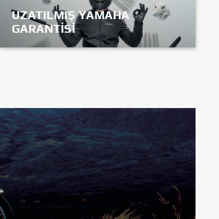
UZATILMIŞ YAMAHA
GARANTİSİ
KEŞFET