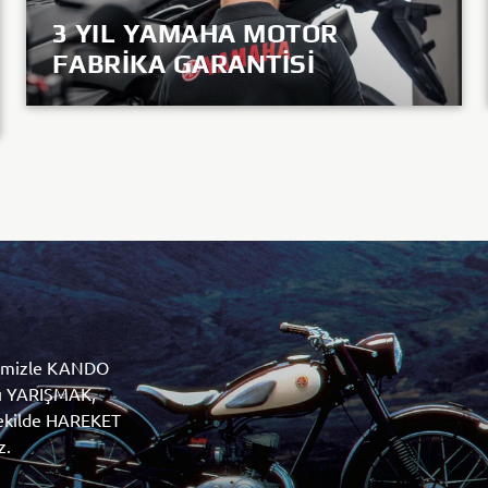
3 YIL YAMAHA MOTOR
KEŞFET
FABRIKA GARANTISI
KEŞFET
lı YARIŞMAK,
 şekilde HAREKET
z.