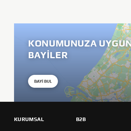
KONUMUNUZA UYGUN
BAYILER
BAYİ BUL
KURUMSAL
B2B