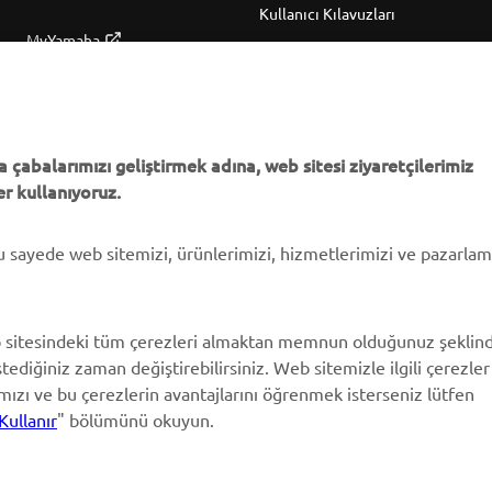
Kullanıcı Kılavuzları
MyYamaha
Parça Kataloğu
Yamaha Music
Yamaha Bayisini bulun
Yamaha Racing
Yönetimi Hakkında
Yamaha Motor Global
Bilgilendirme
 çabalarımızı geliştirmek adına, web sitesi ziyaretçilerimiz
r kullanıyoruz.
Mobil Uygulamalar
bu sayede web sitemizi, ürünlerimizi, hizmetlerimizi ve pazarla
 sitesindeki tüm çerezleri almaktan memnun olduğunuz şeklin
stediğiniz zaman değiştirebilirsiniz. Web sitemizle ilgili çerezler
ımızı ve bu çerezlerin avantajlarını öğrenmek isterseniz lütfen
Kullanır
" bölümünü okuyun.
© Copyright - 2026 Yamaha Motor Europe N.V. - All Rights Reserved