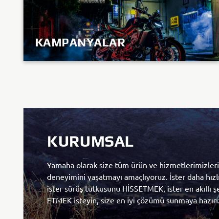
KAMPANYALAR
KEŞFET
KURUMSAL
Yamaha olarak size tüm ürün ve hizmetlerimizlerimizle KANDO
deneyimini yaşatmayı amaçlıyoruz. İster daha hız
ister sürüş tutkusunu HİSSETMEK, ister en akıllı
ETMEK isteyin, size en iyi çözümü sunmaya hazırı