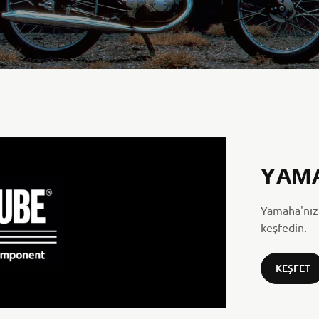
YAM
Yamaha'nız 
keşfedin.
KEŞFET