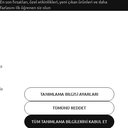
En son fırsatları, özel etkinlikleri, yeni çıkan ürünleri ve daha
fazlasını ilk öğrenen siz olun
ABONE OL
Gizlilik Politikamızı okuyarak kişisel verilerinizi nasıl
işlediğimizi öğrenebilirsiniz:
Gizlilik Politikası
ma
de
TANIMLAMA BILGISI AYARLARI
TÜMÜNÜ REDDET
TÜM TANIMLAMA BILGILERINI KABUL ET
Gizlilik beyanı
Cookies
Şartlar ve koşullar