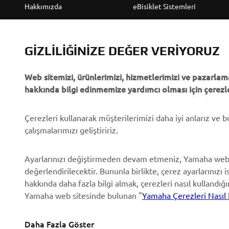
Hakkımızda
eBisiklet Sistemleri
Yamaha'dan “Haberler”
Yetkililer
Olaylar
Golf Sahaları
GIZLILIĞINIZE DEĞER VERIYORUZ
Basın
İlk müdahale ekipleri
Web sitemizi, ürünlerimizi, hizmetlerimizi ve pazarlama
Broşürler
Sürücü kursları
hakkında bilgi edinmemize yardımcı olması için çerezle
Yamaha'da Kariyer
Robotics
Yamaha Bayisi Olmak
Ortaklıklar
Çerezleri kullanarak müşterilerimizi daha iyi anlarız ve 
çalışmalarımızı geliştiririz.
İnsan Hakları Politikası
Özel Servis İçin Teknik
Bilgiler
Temel Sürdürülebilirlik
Ayarlarınızı değiştirmeden devam etmeniz, Yamaha web
Politikası
Yamalube Safety Data
değerlendirilecektir. Bununla birlikte, çerez ayarlarınızı i
Sheets
hakkında daha fazla bilgi almak, çerezleri nasıl kullandığ
Whistleblower Channel
Yamaha web sitesinde bulunan "
Yamaha Çerezleri Nasıl 
Daha Fazla Göster
Turkey (Turkish)