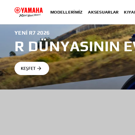
MODELLERIMIZ
AKSESUARLAR
KIYA
YENI R7 2026
R DÜNYASININ E
KEŞFET