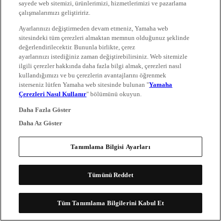
sayede web sitemizi, ürünlerimizi, hizmetlerimizi ve pazarlama
çalışmalarımızı geliştiririz.
Ayarlarınızı değiştirmeden devam etmeniz, Yamaha web
sitesindeki tüm çerezleri almaktan memnun olduğunuz şeklinde
değerlendirilecektir. Bununla birlikte, çerez
ayarlarınızı istediğiniz zaman değiştirebilirsiniz. Web sitemizle
ilgili çerezler hakkında daha fazla bilgi almak, çerezleri nasıl
kullandığımızı ve bu çerezlerin avantajlarını öğrenmek
isterseniz lütfen Yamaha web sitesinde bulunan "
Yamaha
Çerezleri Nasıl Kullanır
" bölümünü okuyun.
Daha Fazla Göster
Daha Az Göster
Tanımlama Bilgisi Ayarları
Tümünü Reddet
Tüm Tanımlama Bilgilerini Kabul Et