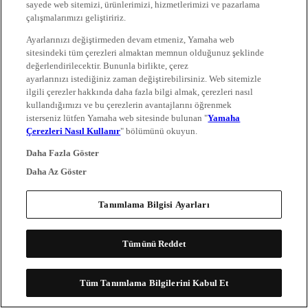
sayede web sitemizi, ürünlerimizi, hizmetlerimizi ve pazarlama
çalışmalarımızı geliştiririz.
Ayarlarınızı değiştirmeden devam etmeniz, Yamaha web
sitesindeki tüm çerezleri almaktan memnun olduğunuz şeklinde
değerlendirilecektir. Bununla birlikte, çerez
ayarlarınızı istediğiniz zaman değiştirebilirsiniz. Web sitemizle
ilgili çerezler hakkında daha fazla bilgi almak, çerezleri nasıl
kullandığımızı ve bu çerezlerin avantajlarını öğrenmek
isterseniz lütfen Yamaha web sitesinde bulunan "
Yamaha
Çerezleri Nasıl Kullanır
" bölümünü okuyun.
Daha Fazla Göster
Daha Az Göster
Tanımlama Bilgisi Ayarları
Tümünü Reddet
Tüm Tanımlama Bilgilerini Kabul Et