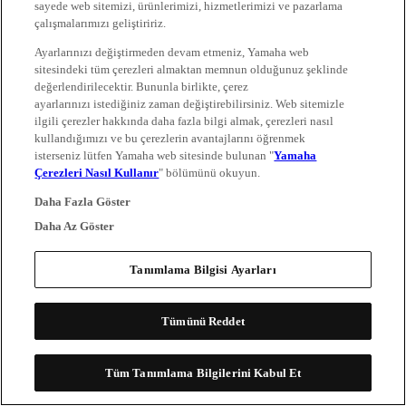
sayede web sitemizi, ürünlerimizi, hizmetlerimizi ve pazarlama
çalışmalarımızı geliştiririz.
Ayarlarınızı değiştirmeden devam etmeniz, Yamaha web
sitesindeki tüm çerezleri almaktan memnun olduğunuz şeklinde
değerlendirilecektir. Bununla birlikte, çerez
ayarlarınızı istediğiniz zaman değiştirebilirsiniz. Web sitemizle
ilgili çerezler hakkında daha fazla bilgi almak, çerezleri nasıl
kullandığımızı ve bu çerezlerin avantajlarını öğrenmek
isterseniz lütfen Yamaha web sitesinde bulunan "
Yamaha
Çerezleri Nasıl Kullanır
" bölümünü okuyun.
Daha Fazla Göster
Daha Az Göster
Tanımlama Bilgisi Ayarları
Tümünü Reddet
Tüm Tanımlama Bilgilerini Kabul Et