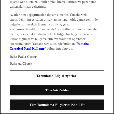
sayede web sitemizi, ürünlerimizi, hizmetlerimizi ve pazarlama
çalışmalarımızı geliştiririz.
Ayarlarınızı değiştirmeden devam etmeniz, Yamaha web
sitesindeki tüm çerezleri almaktan memnun olduğunuz şeklinde
değerlendirilecektir. Bununla birlikte, çerez
ayarlarınızı istediğiniz zaman değiştirebilirsiniz. Web sitemizle
ilgili çerezler hakkında daha fazla bilgi almak, çerezleri nasıl
kullandığımızı ve bu çerezlerin avantajlarını öğrenmek
isterseniz lütfen Yamaha web sitesinde bulunan "
Yamaha
Çerezleri Nasıl Kullanır
" bölümünü okuyun.
Daha Fazla Göster
Daha Az Göster
Tanımlama Bilgisi Ayarları
Tümünü Reddet
Tüm Tanımlama Bilgilerini Kabul Et