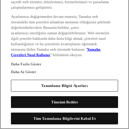
sayede web sitemizi, ürünlerimizi, hizmetlerimizi ve pazarlama
çalışmalarımızı geliştiririz.
Ayarlarınızı değiştirmeden devam etmeniz, Yamaha web
sitesindeki tüm çerezleri almaktan memnun olduğunuz şeklinde
değerlendirilecektir. Bununla birlikte, çerez
ayarlarınızı istediğiniz zaman değiştirebilirsiniz. Web sitemizle
ilgili çerezler hakkında daha fazla bilgi almak, çerezleri nasıl
kullandığımızı ve bu çerezlerin avantajlarını öğrenmek
isterseniz lütfen Yamaha web sitesinde bulunan "
Yamaha
Çerezleri Nasıl Kullanır
" bölümünü okuyun.
Daha Fazla Göster
Daha Az Göster
Tanımlama Bilgisi Ayarları
Tümünü Reddet
Tüm Tanımlama Bilgilerini Kabul Et