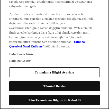
sayede web sitemizi, ürünlerimizi, hizmetlerimizi ve pazarlama
çalışmalarımızı geliştiririz.
Ayarlarınızı değiştirmeden devam etmeniz, Yamaha web
sitesindeki tüm çerezleri almaktan memnun olduğunuz şeklinde
değerlendirilecektir. Bununla birlikte, çerez
ayarlarınızı istediğiniz zaman değiştirebilirsiniz. Web sitemizle
ilgili çerezler hakkında daha fazla bilgi almak, çerezleri nasıl
kullandığımızı ve bu çerezlerin avantajlarını öğrenmek
isterseniz lütfen Yamaha web sitesinde bulunan "
Yamaha
Çerezleri Nasıl Kullanır
" bölümünü okuyun.
Daha Fazla Göster
Daha Az Göster
Tanımlama Bilgisi Ayarları
Tümünü Reddet
Tüm Tanımlama Bilgilerini Kabul Et