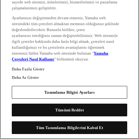
sayede web sitemizi, ürünlerimizi, hizmetlerimizi ve pazarlama
çalışmalarımızı geliştiririz.
Ayarlarınızı değiştirmeden devam etmeniz, Yamaha web
sitesindeki tüm çerezleri almaktan memnun olduğunuz şeklinde
değerlendirilecektir. Bununla birlikte, çerez
ayarlarınızı istediğiniz zaman değiştirebilirsiniz. Web sitemizle
ilgili çerezler hakkında daha fazla bilgi almak, çerezleri nasıl
kullandığımızı ve bu çerezlerin avantajlarını öğrenmek
isterseniz lütfen Yamaha web sitesinde bulunan "
Yamaha
Çerezleri Nasıl Kullanır
" bölümünü okuyun.
Daha Fazla Göster
Daha Az Göster
Tanımlama Bilgisi Ayarları
Tümünü Reddet
Tüm Tanımlama Bilgilerini Kabul Et