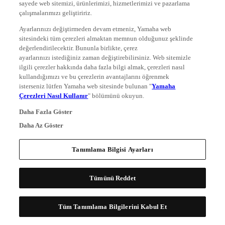
sayede web sitemizi, ürünlerimizi, hizmetlerimizi ve pazarlama
çalışmalarımızı geliştiririz.
Ayarlarınızı değiştirmeden devam etmeniz, Yamaha web
sitesindeki tüm çerezleri almaktan memnun olduğunuz şeklinde
değerlendirilecektir. Bununla birlikte, çerez
ayarlarınızı istediğiniz zaman değiştirebilirsiniz. Web sitemizle
ilgili çerezler hakkında daha fazla bilgi almak, çerezleri nasıl
kullandığımızı ve bu çerezlerin avantajlarını öğrenmek
isterseniz lütfen Yamaha web sitesinde bulunan "
Yamaha
Çerezleri Nasıl Kullanır
" bölümünü okuyun.
Daha Fazla Göster
Daha Az Göster
Tanımlama Bilgisi Ayarları
Tümünü Reddet
Tüm Tanımlama Bilgilerini Kabul Et