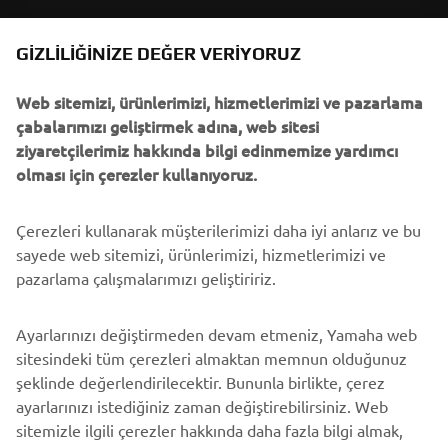
B2B
GIZLILIĞINIZE DEĞER VERIYORUZ
Web sitemizi, ürünlerimizi, hizmetlerimizi ve pazarlama
DAHA FAZLA YAMAHA
çabalarımızı geliştirmek adına, web sitesi
ziyaretçilerimiz hakkında bilgi edinmemize yardımcı
DESTEK
olması için çerezler kullanıyoruz.
Çerezleri kullanarak müşterilerimizi daha iyi anlarız ve bu
BÜLTEN
sayede web sitemizi, ürünlerimizi, hizmetlerimizi ve
En son fırsatları, özel etkinlikleri, yeni çıkan ürünleri ve daha
pazarlama çalışmalarımızı geliştiririz.
fazlasını ilk öğrenen siz olun
Ayarlarınızı değiştirmeden devam etmeniz, Yamaha web
sitesindeki tüm çerezleri almaktan memnun olduğunuz
şeklinde değerlendirilecektir. Bununla birlikte, çerez
ABONE OL
ayarlarınızı istediğiniz zaman değiştirebilirsiniz. Web
sitemizle ilgili çerezler hakkında daha fazla bilgi almak,