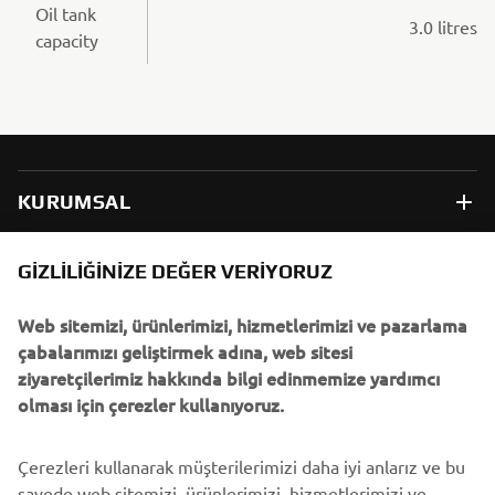
Oil tank
3.0 litres
capacity
KURUMSAL
B2B
GIZLILIĞINIZE DEĞER VERIYORUZ
Web sitemizi, ürünlerimizi, hizmetlerimizi ve pazarlama
DAHA FAZLA YAMAHA
çabalarımızı geliştirmek adına, web sitesi
ziyaretçilerimiz hakkında bilgi edinmemize yardımcı
DESTEK
olması için çerezler kullanıyoruz.
Çerezleri kullanarak müşterilerimizi daha iyi anlarız ve bu
BÜLTEN
sayede web sitemizi, ürünlerimizi, hizmetlerimizi ve