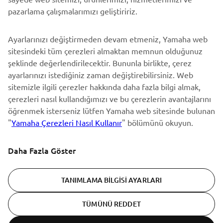
En son fırsatları, özel etkinlikleri, yeni çıkan ürünleri ve daha
pazarlama çalışmalarımızı geliştiririz.
fazlasını ilk öğrenen siz olun
Ayarlarınızı değiştirmeden devam etmeniz, Yamaha web
sitesindeki tüm çerezleri almaktan memnun olduğunuz
şeklinde değerlendirilecektir. Bununla birlikte, çerez
ABONE OL
ayarlarınızı istediğiniz zaman değiştirebilirsiniz. Web
sitemizle ilgili çerezler hakkında daha fazla bilgi almak,
Gizlilik Politikamızı okuyarak kişisel verilerinizi nasıl işlediğimizi
çerezleri nasıl kullandığımızı ve bu çerezlerin avantajlarını
öğrenebilirsiniz:
Gizlilik Politikası
öğrenmek isterseniz lütfen Yamaha web sitesinde bulunan
"
Yamaha Çerezleri Nasıl Kullanır
" bölümünü okuyun.
Turkey (Turkish)
Daha Fazla Göster
TANIMLAMA BILGISI AYARLARI
© Copyright - 2026 Yamaha Motor Europe N.V. - All Rights
TÜMÜNÜ REDDET
Reserved