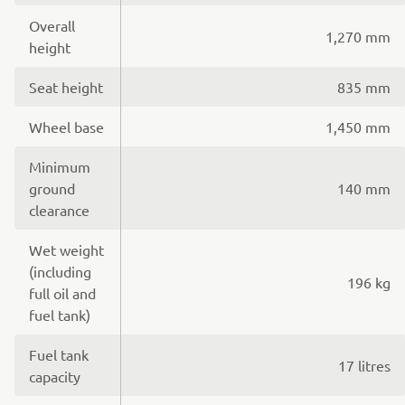
Overall
1,270 mm
height
Seat height
835 mm
Wheel base
1,450 mm
Minimum
ground
140 mm
clearance
Wet weight
(including
196 kg
full oil and
fuel tank)
Fuel tank
17 litres
capacity