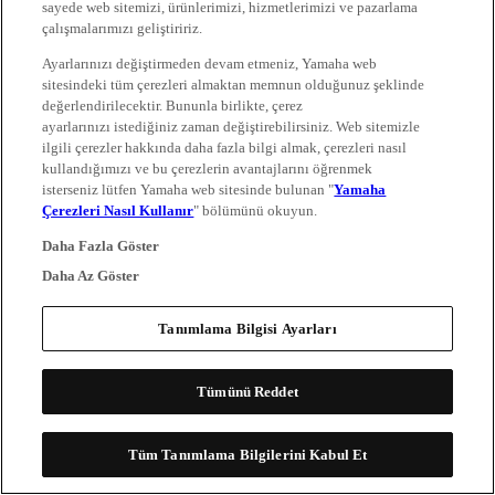
sayede web sitemizi, ürünlerimizi, hizmetlerimizi ve pazarlama
çalışmalarımızı geliştiririz.
Ayarlarınızı değiştirmeden devam etmeniz, Yamaha web
sitesindeki tüm çerezleri almaktan memnun olduğunuz şeklinde
değerlendirilecektir. Bununla birlikte, çerez
ayarlarınızı istediğiniz zaman değiştirebilirsiniz. Web sitemizle
ilgili çerezler hakkında daha fazla bilgi almak, çerezleri nasıl
kullandığımızı ve bu çerezlerin avantajlarını öğrenmek
isterseniz lütfen Yamaha web sitesinde bulunan "
Yamaha
Çerezleri Nasıl Kullanır
" bölümünü okuyun.
Daha Fazla Göster
Daha Az Göster
Tanımlama Bilgisi Ayarları
Tümünü Reddet
Tüm Tanımlama Bilgilerini Kabul Et