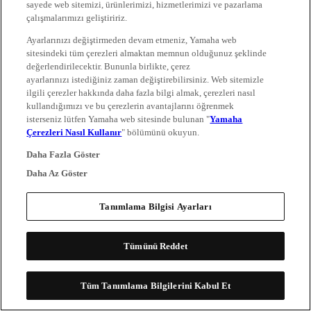
sayede web sitemizi, ürünlerimizi, hizmetlerimizi ve pazarlama
çalışmalarımızı geliştiririz.
Ayarlarınızı değiştirmeden devam etmeniz, Yamaha web
sitesindeki tüm çerezleri almaktan memnun olduğunuz şeklinde
değerlendirilecektir. Bununla birlikte, çerez
ayarlarınızı istediğiniz zaman değiştirebilirsiniz. Web sitemizle
ilgili çerezler hakkında daha fazla bilgi almak, çerezleri nasıl
kullandığımızı ve bu çerezlerin avantajlarını öğrenmek
isterseniz lütfen Yamaha web sitesinde bulunan "
Yamaha
Çerezleri Nasıl Kullanır
" bölümünü okuyun.
Daha Fazla Göster
Daha Az Göster
Tanımlama Bilgisi Ayarları
Tümünü Reddet
Tüm Tanımlama Bilgilerini Kabul Et