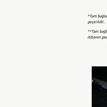
*Tam bağlan
geçerlidir..
**Tam bağl
itibaren geç