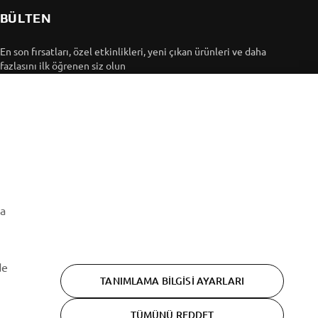
BÜLTEN
En son fırsatları, özel etkinlikleri, yeni çıkan ürünleri ve daha
fazlasını ilk öğrenen siz olun
ABONE OL
Gizlilik Politikamızı okuyarak kişisel verilerinizi nasıl
işlediğimizi öğrenebilirsiniz:
Gizlilik Politikası
ma
de
TANIMLAMA BILGISI AYARLARI
TÜMÜNÜ REDDET