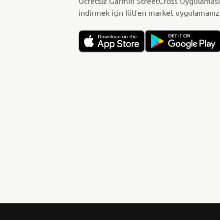
Ücretsiz Garmin StreetCross Uygulaması
indirmek için lütfen market uygulamanızı