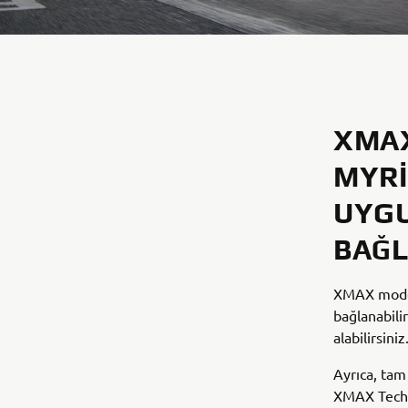
XMAX
MYRI
UYGU
BAĞL
XMAX modell
bağlanabili
alabilirsiniz
Ayrıca, tam
XMAX Tech M