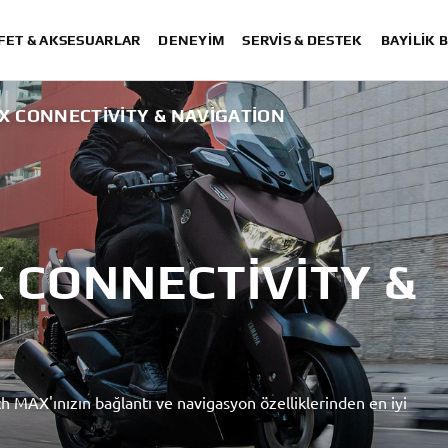
FET & AKSESUARLAR
DENEYIM
SERVIS & DESTEK
BAYİLİK 
X CONNECTIVITY & NAVIGATION
 CONNECTIVITY &
MAX'ınızın bağlantı ve navigasyon özelliklerinden en iyi