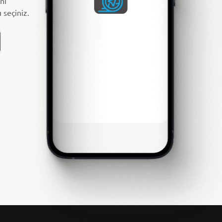
nı
 seçiniz.