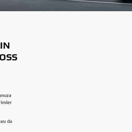
IN
ROSS
nunuza
rimler
ası da