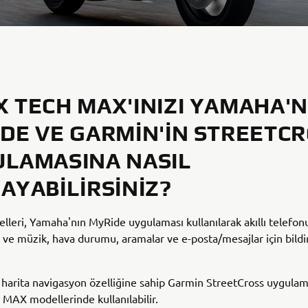
 TECH MAX'INIZI YAMAHA'N
DE VE GARMIN'IN STREETC
LAMASINA NASIL
AYABILIRSINIZ?
eri, Yamaha'nın MyRide uygulaması kullanılarak akıllı telefo
r ve müzik, hava durumu, aramalar ve e-posta/mesajlar için bildi
.
 harita navigasyon özelliğine sahip Garmin StreetCross uygulam
AX modellerinde kullanılabilir.