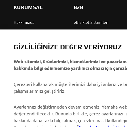
KURUMSAL
B2B
Hakkımızda
eBisiklet Sistemleri
Yamaha'dan “Haberler”
Yetkililer
Olaylar
Golf Sahaları
GIZLILIĞINIZE DEĞER VERIYORUZ
Basın
İlk müdahale ekipleri
Web sitemizi, ürünlerimizi, hizmetlerimizi ve pazarlama
Broşürler
Sürücü kursları
hakkında bilgi edinmemize yardımcı olması için çerezle
Yamaha'da Kariyer
Robotics
Yamaha Bayisi Olmak
Ortaklıklar
Çerezleri kullanarak müşterilerimizi daha iyi anlarız ve 
çalışmalarımızı geliştiririz.
İnsan Hakları Politikası
Özel Servis İçin Teknik
Bilgiler
Temel Sürdürülebilirlik
Ayarlarınızı değiştirmeden devam etmeniz, Yamaha web
Politikası
Yamalube Safety Data
değerlendirilecektir. Bununla birlikte, çerez ayarlarınızı i
Sheets
hakkında daha fazla bilgi almak, çerezleri nasıl kullandığ
Whistleblower Channel