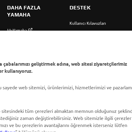
DAHA FAZLA
DESTEK
YAMAHA
Kullanıcı Kılavuzları
MyYamaha
Parça Kataloğu
Yamaha Music
Yamaha Bayisini bulun
Yamaha Racing
Yönetimi Hakkında
Yamaha Motor Global
Bilgilendirme
 çabalarımızı geliştirmek adına, web sitesi ziyaretçilerimiz
r kullanıyoruz.
Mobil Uygulamalar
bu sayede web sitemizi, ürünlerimizi, hizmetlerimizi ve pazarla
 sitesindeki tüm çerezleri almaktan memnun olduğunuz şeklin
stediğiniz zaman değiştirebilirsiniz. Web sitemizle ilgili çerezler
ımızı ve bu çerezlerin avantajlarını öğrenmek isterseniz lütfen