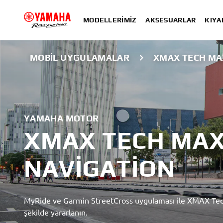
MODELLERIMIZ
AKSESUARLAR
KIYA
MOBIL UYGULAMALAR
XMAX TECH MA
YAMAHA MOTOR
XMAX TECH MAX
NAVIGATION
MyRide ve Garmin StreetCross uygulaması ile XMAX Tech 
şekilde yararlanın.