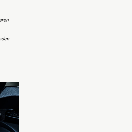
aren
inden