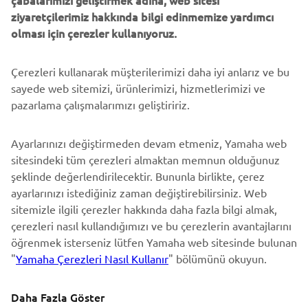
çabalarımızı geliştirmek adına, web sitesi
ziyaretçilerimiz hakkında bilgi edinmemize yardımcı
DESTEK
olması için çerezler kullanıyoruz.
Çerezleri kullanarak müşterilerimizi daha iyi anlarız ve bu
BÜLTEN
sayede web sitemizi, ürünlerimizi, hizmetlerimizi ve
En son fırsatları, özel etkinlikleri, yeni çıkan ürünleri ve daha
pazarlama çalışmalarımızı geliştiririz.
fazlasını ilk öğrenen siz olun
Ayarlarınızı değiştirmeden devam etmeniz, Yamaha web
sitesindeki tüm çerezleri almaktan memnun olduğunuz
şeklinde değerlendirilecektir. Bununla birlikte, çerez
ABONE OL
ayarlarınızı istediğiniz zaman değiştirebilirsiniz. Web
sitemizle ilgili çerezler hakkında daha fazla bilgi almak,
Gizlilik Politikamızı okuyarak kişisel verilerinizi nasıl işlediğimizi
çerezleri nasıl kullandığımızı ve bu çerezlerin avantajlarını
öğrenebilirsiniz:
Gizlilik Politikası
öğrenmek isterseniz lütfen Yamaha web sitesinde bulunan
"
Yamaha Çerezleri Nasıl Kullanır
" bölümünü okuyun.
Turkey (Turkish)
Daha Fazla Göster