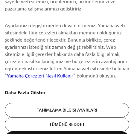
sayede web sitemizi, ürünlerimizi, hizmetlerimizi ve
En son fırsatları, özel etkinlikleri, yeni çıkan ürünleri ve daha
pazarlama çalışmalarımızı geliştiririz.
fazlasını ilk öğrenen siz olun
Ayarlarınızı değiştirmeden devam etmeniz, Yamaha web
sitesindeki tüm çerezleri almaktan memnun olduğunuz
şeklinde değerlendirilecektir. Bununla birlikte, çerez
ABONE OL
ayarlarınızı istediğiniz zaman değiştirebilirsiniz. Web
sitemizle ilgili çerezler hakkında daha fazla bilgi almak,
Gizlilik Politikamızı okuyarak kişisel verilerinizi nasıl işlediğimizi
çerezleri nasıl kullandığımızı ve bu çerezlerin avantajlarını
öğrenebilirsiniz:
Gizlilik Politikası
öğrenmek isterseniz lütfen Yamaha web sitesinde bulunan
"
Yamaha Çerezleri Nasıl Kullanır
" bölümünü okuyun.
Turkey (Turkish)
Daha Fazla Göster
TANIMLAMA BILGISI AYARLARI
© Copyright - 2026 Yamaha Motor Europe N.V. - All Rights
TÜMÜNÜ REDDET
Reserved