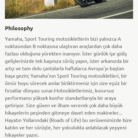
Philosophy
Yamaha, Sport Touring motosikletlerin bizi yalnızca A
noktasından B noktasına ulaştıran araçlardan çok daha
fazlası olduğuna yürekten inanıyor. İster günlük işe gidiş
gelişlerinizde tek başınıza sürüş yapın, ister arkanızda bir
artçı ve tam dolu çantalarla haftalarca Avrupa'yı baştan
başa gezin; Yamaha'nın Sport Touring motosikletleri, bir
ömür boyu sürecek anılar biriktirmeniz için size eşsiz bir
fırsatlar dünyası sunar.Motosikletlerimiz, kusursuz
performansı yüksek konfor standartlarıyla bir araya
getiriyor. Size güven ve ilham vererek çok daha büyük
hikayelerin peşinden gitmeye davet eden makineler...
Hayatın Yollarındaki (Roads of Life) bu serüvenimizde bize
katılın ve her sürüşte, her yolculukta anlatılacak yepyeni
hikayeler yazın.