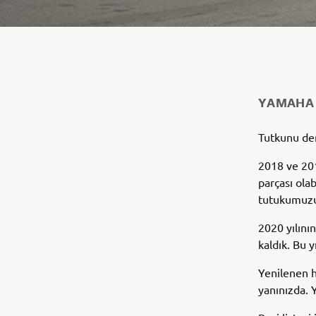
YAMAHA
Tutkunu de
2018 ve 201
parçası olab
tutukumuzu 
2020 yılını
kaldık. Bu y
Yenilenen h
yanınızda. 