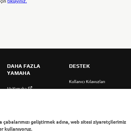
için
tıklayınız.
DAHA FAZLA
DESTEK
YAMAHA
Kullanıcı Kılavuzları
MyYamaha
Parça Kataloğu
Yamaha Music
Yamaha Bayisini bulun
Yamaha Racing
Yönetimi Hakkında
Yamaha Motor Global
Bilgilendirme
 çabalarımızı geliştirmek adına, web sitesi ziyaretçilerimiz
r kullanıyoruz.
Mobil Uygulamalar