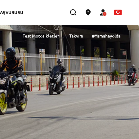
BAŞVURUSU
Test Motosikletleri
Takvim
#Yamahayolda