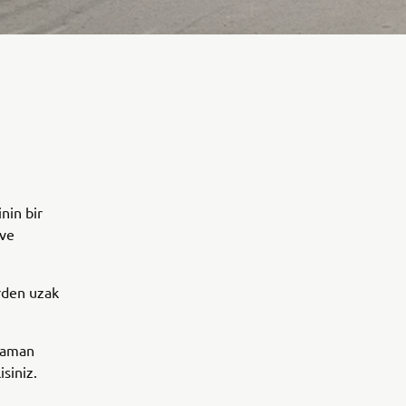
nin bir
 ve
erden uzak
 zaman
isiniz.