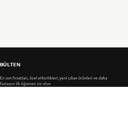
BÜLTEN
En son fırsatları, özel etkinlikleri, yeni çıkan ürünleri ve daha
fazlasını ilk öğrenen siz olun
ABONE OL
Gizlilik Politikamızı okuyarak kişisel verilerinizi nasıl
işlediğimizi öğrenebilirsiniz:
Gizlilik Politikası