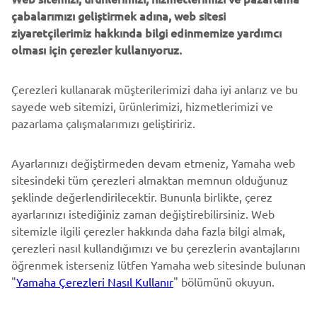
DAHA FAZLA YAMAHA
çabalarımızı geliştirmek adına, web sitesi
ziyaretçilerimiz hakkında bilgi edinmemize yardımcı
DESTEK
olması için çerezler kullanıyoruz.
Çerezleri kullanarak müşterilerimizi daha iyi anlarız ve bu
BÜLTEN
sayede web sitemizi, ürünlerimizi, hizmetlerimizi ve
En son fırsatları, özel etkinlikleri, yeni çıkan ürünleri ve daha
pazarlama çalışmalarımızı geliştiririz.
fazlasını ilk öğrenen siz olun
Ayarlarınızı değiştirmeden devam etmeniz, Yamaha web
sitesindeki tüm çerezleri almaktan memnun olduğunuz
şeklinde değerlendirilecektir. Bununla birlikte, çerez
ABONE OL
ayarlarınızı istediğiniz zaman değiştirebilirsiniz. Web
sitemizle ilgili çerezler hakkında daha fazla bilgi almak,
Gizlilik Politikamızı okuyarak kişisel verilerinizi nasıl işlediğimizi
çerezleri nasıl kullandığımızı ve bu çerezlerin avantajlarını
öğrenebilirsiniz:
Gizlilik Politikası
öğrenmek isterseniz lütfen Yamaha web sitesinde bulunan
"
Yamaha Çerezleri Nasıl Kullanır
" bölümünü okuyun.
Turkey (Turkish)