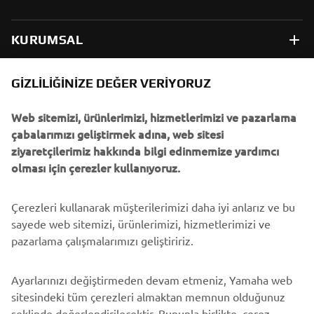
KURUMSAL
B2B
GIZLILIĞINIZE DEĞER VERIYORUZ
Web sitemizi, ürünlerimizi, hizmetlerimizi ve pazarlama
DAHA FAZLA YAMAHA
çabalarımızı geliştirmek adına, web sitesi
ziyaretçilerimiz hakkında bilgi edinmemize yardımcı
DESTEK
olması için çerezler kullanıyoruz.
Çerezleri kullanarak müşterilerimizi daha iyi anlarız ve bu
BÜLTEN
sayede web sitemizi, ürünlerimizi, hizmetlerimizi ve
En son fırsatları, özel etkinlikleri, yeni çıkan ürünleri ve daha
pazarlama çalışmalarımızı geliştiririz.
fazlasını ilk öğrenen siz olun
Ayarlarınızı değiştirmeden devam etmeniz, Yamaha web
sitesindeki tüm çerezleri almaktan memnun olduğunuz
şeklinde değerlendirilecektir. Bununla birlikte, çerez