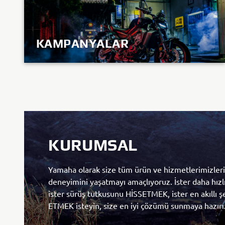
KAMPANYALAR
KEŞFET
KURUMSAL
Yamaha olarak size tüm ürün ve hizmetlerimizlerimizle KANDO
deneyimini yaşatmayı amaçlıyoruz. İster daha hız
ister sürüş tutkusunu HİSSETMEK, ister en akıllı
ETMEK isteyin, size en iyi çözümü sunmaya hazırı