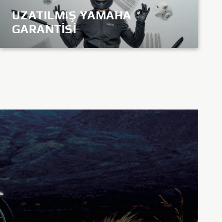
UZATILMIŞ YAMAHA
GARANTİSİ
KEŞFET