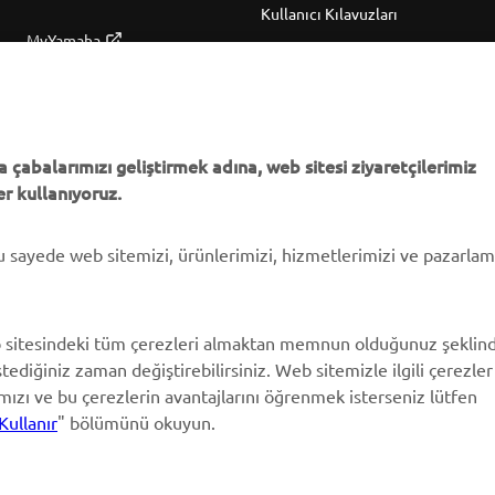
Kullanıcı Kılavuzları
MyYamaha
Parça Kataloğu
Yamaha Music
Yamaha Bayisini bulun
Yamaha Racing
Yönetimi Hakkında
Yamaha Motor Global
Bilgilendirme
 çabalarımızı geliştirmek adına, web sitesi ziyaretçilerimiz
r kullanıyoruz.
Mobil Uygulamalar
bu sayede web sitemizi, ürünlerimizi, hizmetlerimizi ve pazarla
 sitesindeki tüm çerezleri almaktan memnun olduğunuz şeklin
stediğiniz zaman değiştirebilirsiniz. Web sitemizle ilgili çerezler
ımızı ve bu çerezlerin avantajlarını öğrenmek isterseniz lütfen
Kullanır
" bölümünü okuyun.
© Copyright - 2026 Yamaha Motor Europe N.V. - All Rights Reserved