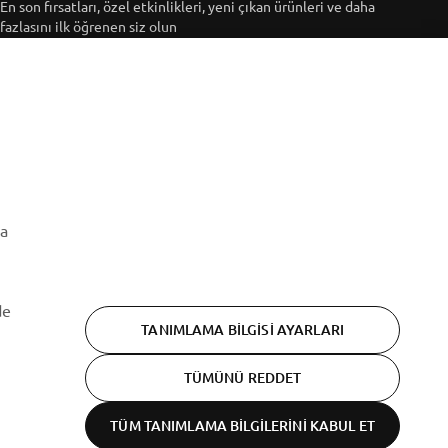
En son fırsatları, özel etkinlikleri, yeni çıkan ürünleri ve daha
fazlasını ilk öğrenen siz olun
ABONE OL
Gizlilik Politikamızı okuyarak kişisel verilerinizi nasıl
işlediğimizi öğrenebilirsiniz:
Gizlilik Politikası
ma
de
TANIMLAMA BILGISI AYARLARI
TÜMÜNÜ REDDET
TÜM TANIMLAMA BILGILERINI KABUL ET
Gizlilik beyanı
Cookies
Şartlar ve koşullar