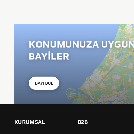
KONUMUNUZA UYGUN
BAYILER
BAYİ BUL
KURUMSAL
B2B