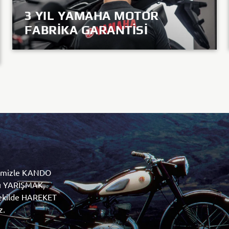
3 YIL YAMAHA MOTOR
KEŞFET
FABRIKA GARANTISI
KEŞFET
lı YARIŞMAK,
 şekilde HAREKET
z.