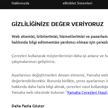
Hakkımızda
eBisiklet Sistemleri
Yamaha'dan “Haberler”
Yetkililer
Olaylar
Golf Sahaları
GIZLILIĞINIZE DEĞER VERIYORUZ
Basın
İlk müdahale ekipleri
Web sitemizi, ürünlerimizi, hizmetlerimizi ve pazarlama
Broşürler
Sürücü kursları
hakkında bilgi edinmemize yardımcı olması için çerezle
Yamaha'da Kariyer
Robotics
Yamaha Bayisi Olmak
Ortaklıklar
Çerezleri kullanarak müşterilerimizi daha iyi anlarız ve 
çalışmalarımızı geliştiririz.
İnsan Hakları Politikası
Özel Servis İçin Teknik
Bilgiler
Temel Sürdürülebilirlik
Ayarlarınızı değiştirmeden devam etmeniz, Yamaha web
Politikası
Yamalube Safety Data
değerlendirilecektir. Bununla birlikte, çerez ayarlarınızı i
Sheets
hakkında daha fazla bilgi almak, çerezleri nasıl kullandığ
Whistleblower Channel
Yamaha web sitesinde bulunan "
Yamaha Çerezleri Nasıl 
Daha Fazla Göster
Turkey (Turkish)