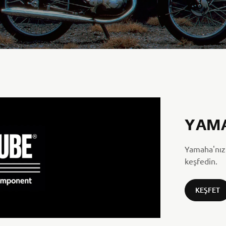
YAM
Yamaha'nız 
keşfedin.
KEŞFET