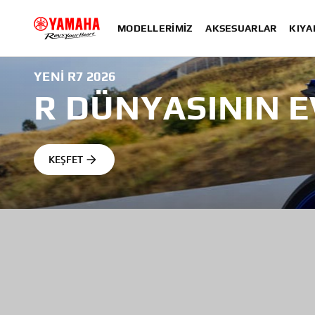
MODELLERIMIZ
AKSESUARLAR
KIYA
YENI R7 2026
R DÜNYASININ E
KEŞFET