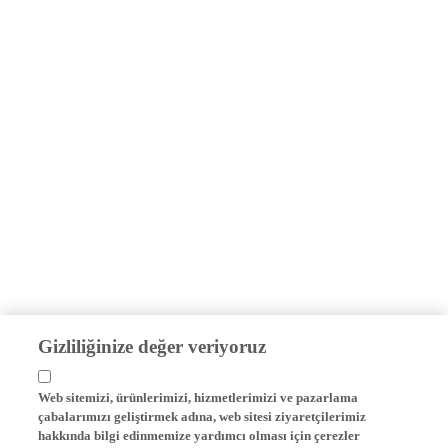
Gizliliğinize değer veriyoruz
Web sitemizi, ürünlerimizi, hizmetlerimizi ve pazarlama
çabalarımızı geliştirmek adına, web sitesi ziyaretçilerimiz
hakkında bilgi edinmemize yardımcı olması için çerezler
kullanıyoruz.