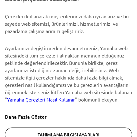
Çerezleri kullanarak müşterilerimizi daha iyi anlarız ve bu
BÜLTEN
sayede web sitemizi, ürünlerimizi, hizmetlerimizi ve
En son fırsatları, özel etkinlikleri, yeni çıkan ürünleri ve daha
pazarlama çalışmalarımızı geliştiririz.
fazlasını ilk öğrenen siz olun
Ayarlarınızı değiştirmeden devam etmeniz, Yamaha web
sitesindeki tüm çerezleri almaktan memnun olduğunuz
şeklinde değerlendirilecektir. Bununla birlikte, çerez
ABONE OL
ayarlarınızı istediğiniz zaman değiştirebilirsiniz. Web
sitemizle ilgili çerezler hakkında daha fazla bilgi almak,
Gizlilik Politikamızı okuyarak kişisel verilerinizi nasıl işlediğimizi
çerezleri nasıl kullandığımızı ve bu çerezlerin avantajlarını
öğrenebilirsiniz:
Gizlilik Politikası
öğrenmek isterseniz lütfen Yamaha web sitesinde bulunan
"
Yamaha Çerezleri Nasıl Kullanır
" bölümünü okuyun.
Turkey (Turkish)
Daha Fazla Göster
TANIMLAMA BILGISI AYARLARI