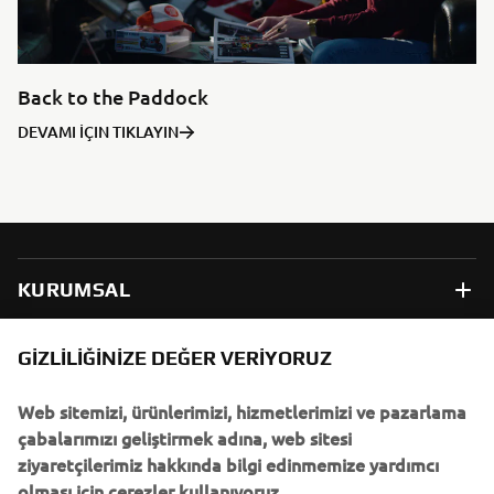
Back to the Paddock
DEVAMI İÇIN TIKLAYIN
KURUMSAL
B2B
GIZLILIĞINIZE DEĞER VERIYORUZ
Web sitemizi, ürünlerimizi, hizmetlerimizi ve pazarlama
DAHA FAZLA YAMAHA
çabalarımızı geliştirmek adına, web sitesi
ziyaretçilerimiz hakkında bilgi edinmemize yardımcı
DESTEK
olması için çerezler kullanıyoruz.