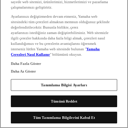
sayede web sitemizi, ürünlerimizi, hizmetlerimizi ve pazarlama
çalışmalarımızı geliştiririz.
Ayarlarınızı değiştirmeden devam etmeniz, Yamaha web
sitesindeki tüm çerezleri almaktan memnun olduğunuz şeklinde
değerlendirilecektir. Bununla birlikte, çerez
ayarlarınızı istediğiniz zaman değiştirebilirsiniz. Web sitemizle
ilgili çerezler hakkında daha fazla bilgi almak, çerezleri nasıl
kullandığımızı ve bu çerezlerin avantajlarını öğrenmek
isterseniz lütfen Yamaha web sitesinde bulunan "
Yamaha
Çerezleri Nasıl Kullanır
" bölümünü okuyun.
Daha Fazla Göster
Daha Az Göster
Tanımlama Bilgisi Ayarları
Tümünü Reddet
Tüm Tanımlama Bilgilerini Kabul Et