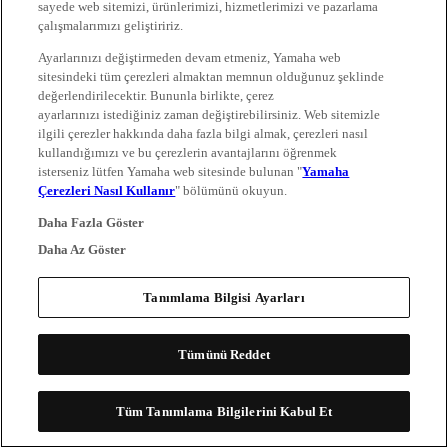
sayede web sitemizi, ürünlerimizi, hizmetlerimizi ve pazarlama
çalışmalarımızı geliştiririz.
Ayarlarınızı değiştirmeden devam etmeniz, Yamaha web
sitesindeki tüm çerezleri almaktan memnun olduğunuz şeklinde
değerlendirilecektir. Bununla birlikte, çerez
ayarlarınızı istediğiniz zaman değiştirebilirsiniz. Web sitemizle
ilgili çerezler hakkında daha fazla bilgi almak, çerezleri nasıl
kullandığımızı ve bu çerezlerin avantajlarını öğrenmek
isterseniz lütfen Yamaha web sitesinde bulunan "
Yamaha
Çerezleri Nasıl Kullanır
" bölümünü okuyun.
Daha Fazla Göster
Daha Az Göster
Tanımlama Bilgisi Ayarları
Tümünü Reddet
Tüm Tanımlama Bilgilerini Kabul Et