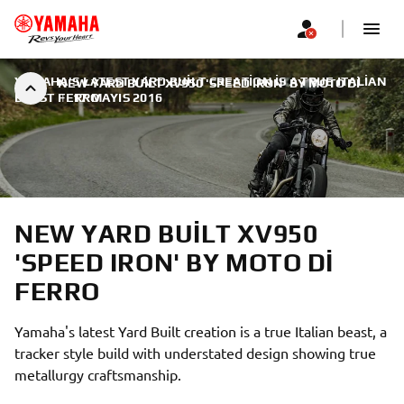
YAMAHA'S LATEST YARD BUILT CREATION IS A TRUE ITALIAN
NEW YARD BUILT XV950 'SPEED IRON' BY MOTO DI
BEAST
FERRO
|
17 MAYIS 2016
NEW YARD BUILT XV950
'SPEED IRON' BY MOTO DI
FERRO
Yamaha's latest Yard Built creation is a true Italian beast, a
tracker style build with understated design showing true
metallurgy craftsmanship.