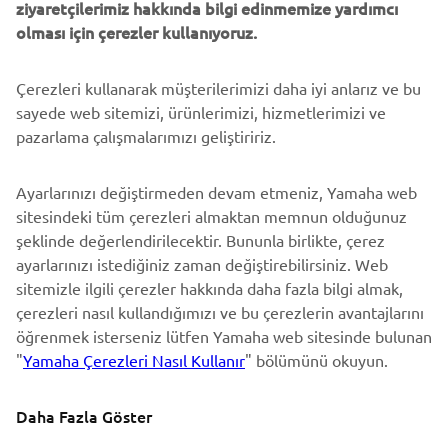
ziyaretçilerimiz hakkında bilgi edinmemize yardımcı
DESTEK
olması için çerezler kullanıyoruz.
Çerezleri kullanarak müşterilerimizi daha iyi anlarız ve bu
BÜLTEN
sayede web sitemizi, ürünlerimizi, hizmetlerimizi ve
En son fırsatları, özel etkinlikleri, yeni çıkan ürünleri ve daha
pazarlama çalışmalarımızı geliştiririz.
fazlasını ilk öğrenen siz olun
Ayarlarınızı değiştirmeden devam etmeniz, Yamaha web
sitesindeki tüm çerezleri almaktan memnun olduğunuz
şeklinde değerlendirilecektir. Bununla birlikte, çerez
ABONE OL
ayarlarınızı istediğiniz zaman değiştirebilirsiniz. Web
sitemizle ilgili çerezler hakkında daha fazla bilgi almak,
Gizlilik Politikamızı okuyarak kişisel verilerinizi nasıl işlediğimizi
çerezleri nasıl kullandığımızı ve bu çerezlerin avantajlarını
öğrenebilirsiniz:
Gizlilik Politikası
öğrenmek isterseniz lütfen Yamaha web sitesinde bulunan
"
Yamaha Çerezleri Nasıl Kullanır
" bölümünü okuyun.
Turkey (Turkish)
Daha Fazla Göster