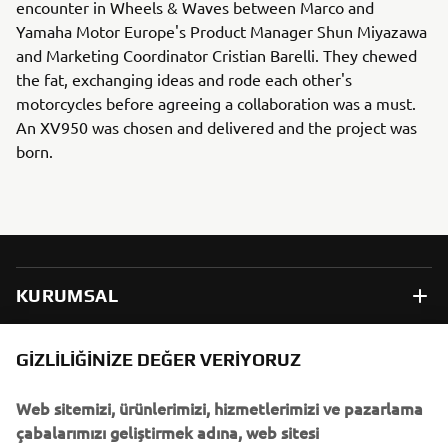
encounter in Wheels & Waves between Marco and
Yamaha Motor Europe's Product Manager Shun Miyazawa
and Marketing Coordinator Cristian Barelli. They chewed
the fat, exchanging ideas and rode each other's
motorcycles before agreeing a collaboration was a must.
An XV950 was chosen and delivered and the project was
born.
KURUMSAL
B2B
GIZLILIĞINIZE DEĞER VERIYORUZ
Web sitemizi, ürünlerimizi, hizmetlerimizi ve pazarlama
DAHA FAZLA YAMAHA
çabalarımızı geliştirmek adına, web sitesi