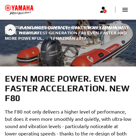
LIGHTER AND MORE COMPACT - THAT'S HOW YAMAHA HAVE
EVEN MORE POWER. EVEN FASTER ACCELERATION.
MADE THEIR LATEST-GENERATION F80 EVEN FASTER AND
NEW F80
MORE POWERFUL.
|
12 HAZIRAN 2017
EVEN MORE POWER. EVEN
FASTER ACCELERATION. NEW
F80
The F80 not only delivers a higher level of performance,
but does it even more smoothly and quietly, with ultra-low
sound and vibration levels - particularly noticeable at
lower operating speeds - thanks to the re-design of both