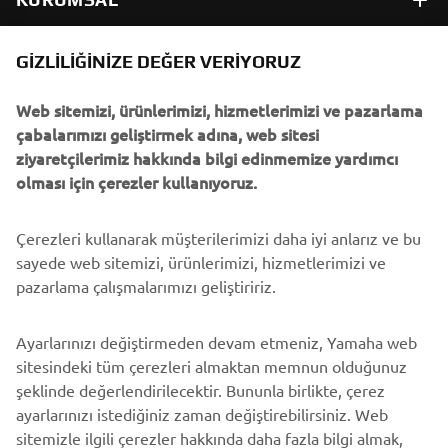
B2B
GIZLILIĞINIZE DEĞER VERIYORUZ
Web sitemizi, ürünlerimizi, hizmetlerimizi ve pazarlama
DAHA FAZLA YAMAHA
çabalarımızı geliştirmek adına, web sitesi
ziyaretçilerimiz hakkında bilgi edinmemize yardımcı
DESTEK
olması için çerezler kullanıyoruz.
Çerezleri kullanarak müşterilerimizi daha iyi anlarız ve bu
BÜLTEN
sayede web sitemizi, ürünlerimizi, hizmetlerimizi ve
En son fırsatları, özel etkinlikleri, yeni çıkan ürünleri ve daha
pazarlama çalışmalarımızı geliştiririz.
fazlasını ilk öğrenen siz olun
Ayarlarınızı değiştirmeden devam etmeniz, Yamaha web
sitesindeki tüm çerezleri almaktan memnun olduğunuz
şeklinde değerlendirilecektir. Bununla birlikte, çerez
ABONE OL
ayarlarınızı istediğiniz zaman değiştirebilirsiniz. Web
sitemizle ilgili çerezler hakkında daha fazla bilgi almak,