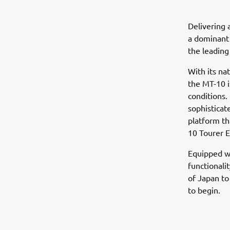
Delivering 
a dominant 
the leading
With its na
the MT-10 is
conditions.
sophisticat
platform th
10 Tourer E
Equipped wi
functionali
of Japan to
to begin.