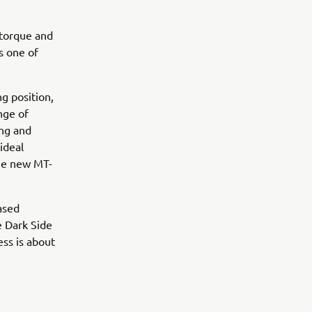
 torque and
s one of
ng position,
ange of
ing and
ideal
the new MT-
ased
e Dark Side
ss is about