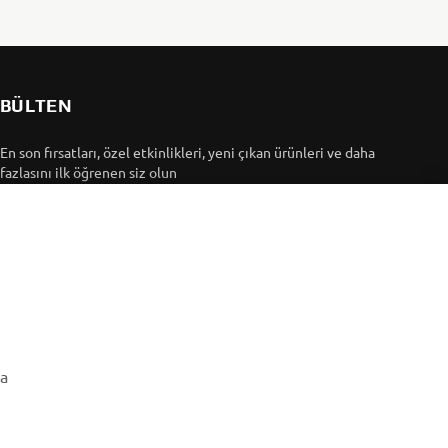
BÜLTEN
En son fırsatları, özel etkinlikleri, yeni çıkan ürünleri ve daha
fazlasını ilk öğrenen siz olun
ABONE OL
Gizlilik Politikamızı okuyarak kişisel verilerinizi nasıl
işlediğimizi öğrenebilirsiniz:
Gizlilik Politikası
ma