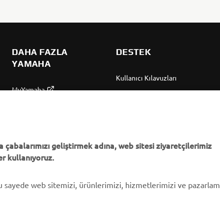
DAHA FAZLA
DESTEK
YAMAHA
Kullanıcı Kılavuzları
MyYamaha
Parça Kataloğu
Yamaha Music
Yamaha Bayisini bulun
Yamaha Racing
Yönetimi Hakkında
Yamaha Motor Global
Bilgilendirme
 çabalarımızı geliştirmek adına, web sitesi ziyaretçilerimiz
r kullanıyoruz.
Mobil Uygulamalar
bu sayede web sitemizi, ürünlerimizi, hizmetlerimizi ve pazarla