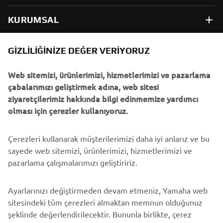
KURUMSAL
B2B
GIZLILIĞINIZE DEĞER VERIYORUZ
Web sitemizi, ürünlerimizi, hizmetlerimizi ve pazarlama
DAHA FAZLA YAMAHA
çabalarımızı geliştirmek adına, web sitesi
ziyaretçilerimiz hakkında bilgi edinmemize yardımcı
DESTEK
olması için çerezler kullanıyoruz.
Çerezleri kullanarak müşterilerimizi daha iyi anlarız ve bu
BÜLTEN
sayede web sitemizi, ürünlerimizi, hizmetlerimizi ve
En son fırsatları, özel etkinlikleri, yeni çıkan ürünleri ve daha
pazarlama çalışmalarımızı geliştiririz.
fazlasını ilk öğrenen siz olun
Ayarlarınızı değiştirmeden devam etmeniz, Yamaha web
sitesindeki tüm çerezleri almaktan memnun olduğunuz
şeklinde değerlendirilecektir. Bununla birlikte, çerez
ABONE OL