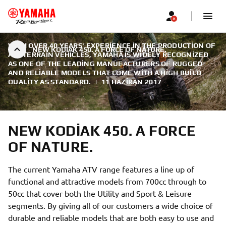
WITH OVER 40 YEARS' EXPERIENCE IN THE PRODUCTION OF
NEW KODIAK 450. A FORCE OF NATURE.
ALL TERRAIN VEHICLES, YAMAHA IS WIDELY RECOGNIZED
AS ONE OF THE LEADING MANUFACTURERS OF RUGGED
AND RELIABLE MODELS THAT COME WITH A HIGH BUILD
QUALITY AS STANDARD.
|
11 HAZIRAN 2017
NEW KODIAK 450. A FORCE
OF NATURE.
The current Yamaha ATV range features a line up of
functional and attractive models from 700cc through to
50cc that cover both the Utility and Sport & Leisure
segments. By giving all of our customers a wide choice of
durable and reliable models that are both easy to use and