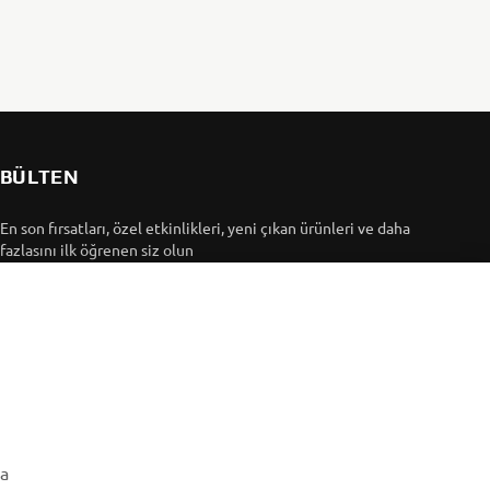
BÜLTEN
En son fırsatları, özel etkinlikleri, yeni çıkan ürünleri ve daha
fazlasını ilk öğrenen siz olun
ABONE OL
Gizlilik Politikamızı okuyarak kişisel verilerinizi nasıl
işlediğimizi öğrenebilirsiniz:
Gizlilik Politikası
ma