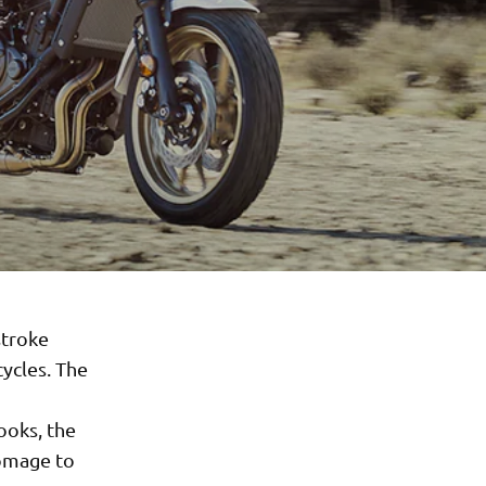
stroke
ycles. The
looks, the
homage to