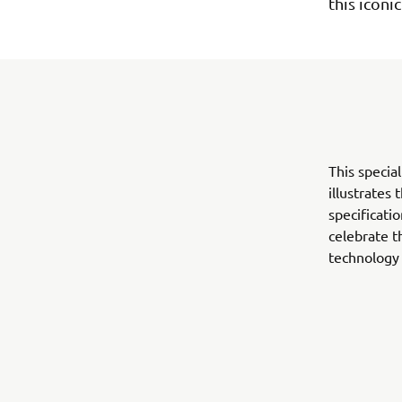
this iconic
This specia
illustrates 
specificati
celebrate t
technology 