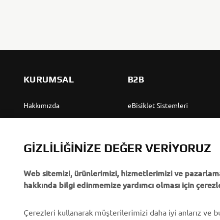
KURUMSAL
B2B
Hakkımızda
eBisiklet Sistemleri
Yamaha'dan “Haberler”
Yetkililer
Olaylar
Golf Sahaları
GIZLILIĞINIZE DEĞER VERIYORUZ
Basın
İlk müdahale ekipleri
Web sitemizi, ürünlerimizi, hizmetlerimizi ve pazarlama
Broşürler
Sürücü kursları
hakkında bilgi edinmemize yardımcı olması için çerezle
Yamaha'da Kariyer
Robotics
Yamaha Bayisi Olmak
Ortaklıklar
Çerezleri kullanarak müşterilerimizi daha iyi anlarız ve 