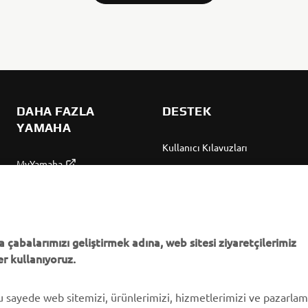
DAHA FAZLA
DESTEK
YAMAHA
Kullanıcı Kılavuzları
MyYamaha
Parça Kataloğu
Yamaha Music
Yamaha Bayisini bulun
Yamaha Racing
Yönetimi Hakkında
Yamaha Motor Global
Bilgilendirme
 çabalarımızı geliştirmek adına, web sitesi ziyaretçilerimiz
r kullanıyoruz.
Mobil Uygulamalar
bu sayede web sitemizi, ürünlerimizi, hizmetlerimizi ve pazarla