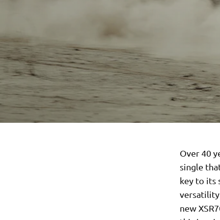
Over 40 y
single th
key to its
versatilit
new XSR70