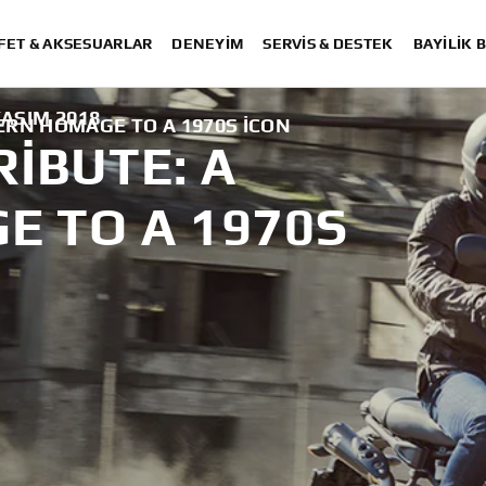
FET & AKSESUARLAR
DENEYIM
SERVIS & DESTEK
BAYİLİK 
KASIM 2018
ERN HOMAGE TO A 1970S ICON
IBUTE: A
 TO A 1970S