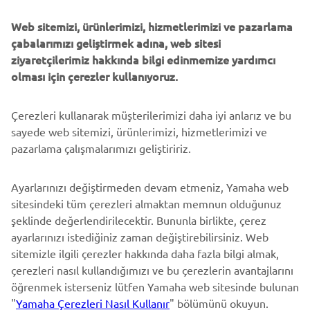
Web sitemizi, ürünlerimizi, hizmetlerimizi ve pazarlama
DAHA FAZLA YAMAHA
çabalarımızı geliştirmek adına, web sitesi
ziyaretçilerimiz hakkında bilgi edinmemize yardımcı
DESTEK
olması için çerezler kullanıyoruz.
Çerezleri kullanarak müşterilerimizi daha iyi anlarız ve bu
BÜLTEN
sayede web sitemizi, ürünlerimizi, hizmetlerimizi ve
En son fırsatları, özel etkinlikleri, yeni çıkan ürünleri ve daha
pazarlama çalışmalarımızı geliştiririz.
fazlasını ilk öğrenen siz olun
Ayarlarınızı değiştirmeden devam etmeniz, Yamaha web
sitesindeki tüm çerezleri almaktan memnun olduğunuz
şeklinde değerlendirilecektir. Bununla birlikte, çerez
ABONE OL
ayarlarınızı istediğiniz zaman değiştirebilirsiniz. Web
sitemizle ilgili çerezler hakkında daha fazla bilgi almak,
Gizlilik Politikamızı okuyarak kişisel verilerinizi nasıl işlediğimizi
çerezleri nasıl kullandığımızı ve bu çerezlerin avantajlarını
öğrenebilirsiniz:
Gizlilik Politikası
öğrenmek isterseniz lütfen Yamaha web sitesinde bulunan
"
Yamaha Çerezleri Nasıl Kullanır
" bölümünü okuyun.