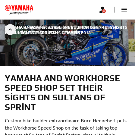
YAMAHA AND WORKHORSE SPEED SHOP SET THEIR SIGHTS
YAMAHA AND WORKHORSE SPEED SHOP SET THEIR
ON SULTANS OF SPRINT
SIGHTS ON SULTANS OF SPRINT
|
14 MAYIS 2018
YAMAHA AND WORKHORSE
SPEED SHOP SET THEIR
SIGHTS ON SULTANS OF
SPRINT
Custom bike builder extraordinaire Brice Hennebert puts
the Workhorse Speed Shop on the task of taking top
honours at Sultans of Sprint Factory class with their