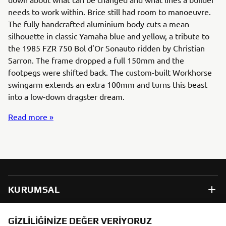
needs to work within. Brice still had room to manoeuvre.
The fully handcrafted aluminium body cuts a mean
silhouette in classic Yamaha blue and yellow, a tribute to
the 1985 FZR 750 Bol d'Or Sonauto ridden by Christian
Sarron. The frame dropped a full 150mm and the
footpegs were shifted back. The custom-built Workhorse
swingarm extends an extra 100mm and turns this beast
into a low-down dragster dream.
Read more »
KURUMSAL
B2B
GIZLILIĞINIZE DEĞER VERIYORUZ