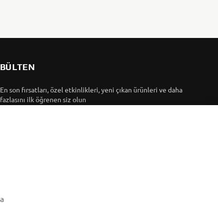
BÜLTEN
En son fırsatları, özel etkinlikleri, yeni çıkan ürünleri ve daha
fazlasını ilk öğrenen siz olun
ABONE OL
Gizlilik Politikamızı okuyarak kişisel verilerinizi nasıl
işlediğimizi öğrenebilirsiniz:
Gizlilik Politikası
ma