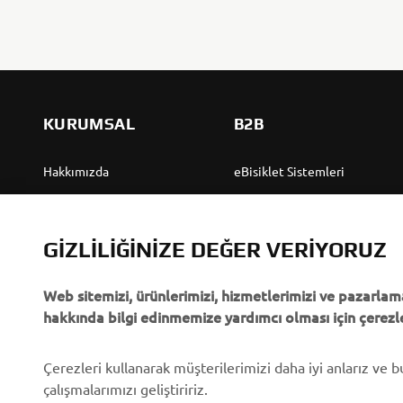
KURUMSAL
B2B
Hakkımızda
eBisiklet Sistemleri
Yamaha'dan “Haberler”
Yetkililer
Olaylar
Golf Sahaları
GIZLILIĞINIZE DEĞER VERIYORUZ
Basın
İlk müdahale ekipleri
Web sitemizi, ürünlerimizi, hizmetlerimizi ve pazarlama
Broşürler
Sürücü kursları
hakkında bilgi edinmemize yardımcı olması için çerezle
Yamaha'da Kariyer
Robotics
Yamaha Bayisi Olmak
Ortaklıklar
Çerezleri kullanarak müşterilerimizi daha iyi anlarız ve 
çalışmalarımızı geliştiririz.
İnsan Hakları Politikası
Özel Servis İçin Teknik