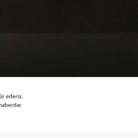
r ederiz.
 haberdar