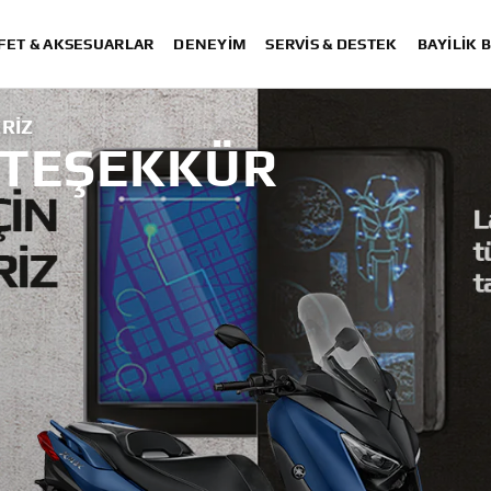
FET & AKSESUARLAR
DENEYIM
SERVIS & DESTEK
BAYİLİK 
ERIZ
N TEŞEKKÜR