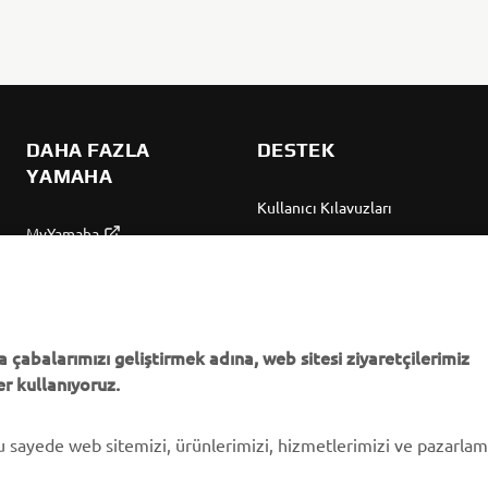
DAHA FAZLA
DESTEK
YAMAHA
Kullanıcı Kılavuzları
MyYamaha
Parça Kataloğu
Yamaha Music
Yamaha Bayisini bulun
Yamaha Racing
Yönetimi Hakkında
Yamaha Motor Global
Bilgilendirme
 çabalarımızı geliştirmek adına, web sitesi ziyaretçilerimiz
r kullanıyoruz.
Mobil Uygulamalar
bu sayede web sitemizi, ürünlerimizi, hizmetlerimizi ve pazarla