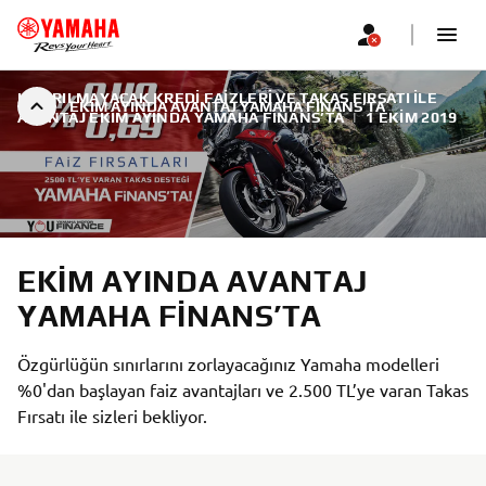
KAÇIRILMAYACAK KREDI FAIZLERI VE TAKAS FIRSATI ILE
EKIM AYINDA AVANTAJ YAMAHA FINANS’TA
AVANTAJ EKIM AYINDA YAMAHA FINANS’TA
|
1 EKIM 2019
EKIM AYINDA AVANTAJ
YAMAHA FINANS’TA
Özgürlüğün sınırlarını zorlayacağınız Yamaha modelleri
%0'dan başlayan faiz avantajları ve 2.500 TL’ye varan Takas
Fırsatı ile sizleri bekliyor.