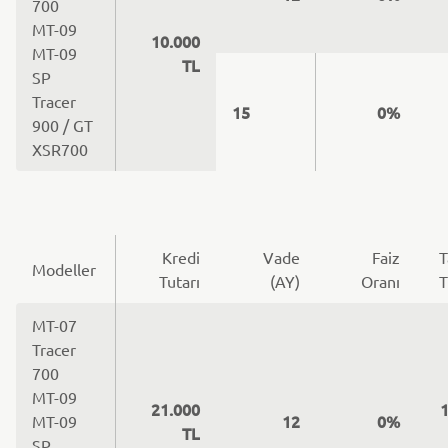
700
MT-09
10.000
MT-09
TL
SP
Tracer
15
0%
900 / GT
XSR700
Kredi
Vade
Faiz
T
Modeller
Tutarı
(AY)
Oranı
T
MT-07
Tracer
700
MT-09
21.000
1
12
0%
MT-09
TL
SP