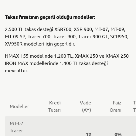
Takas fırsatının geçerli olduğu modeller:
2.500 TL takas desteği XSR700, XSR 900, MT-07, MT-09,
MT-09 SP, Tracer 700, Tracer 900, Tracer 900 GT, SCR950,
XV950R modelleri için geçerlidir.
NMAX 155 modelinde 1.200 TL, XMAX 250 ve XMAX 250
IRON MAX modellerinde 1.400 TL takas desteği
mevcuttur.
Kredi
Vade
Faiz
T
Modeller
Tutarı
(AY)
Oranı
T
MT-07
Tracer
12
0%