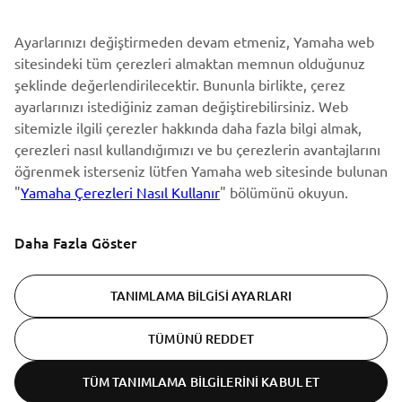
fazlasını ilk öğrenen siz olun
Ayarlarınızı değiştirmeden devam etmeniz, Yamaha web
sitesindeki tüm çerezleri almaktan memnun olduğunuz
şeklinde değerlendirilecektir. Bununla birlikte, çerez
ABONE OL
ayarlarınızı istediğiniz zaman değiştirebilirsiniz. Web
sitemizle ilgili çerezler hakkında daha fazla bilgi almak,
Gizlilik Politikamızı okuyarak kişisel verilerinizi nasıl işlediğimizi
çerezleri nasıl kullandığımızı ve bu çerezlerin avantajlarını
öğrenebilirsiniz:
Gizlilik Politikası
öğrenmek isterseniz lütfen Yamaha web sitesinde bulunan
"
Yamaha Çerezleri Nasıl Kullanır
" bölümünü okuyun.
Turkey (Turkish)
Daha Fazla Göster
TANIMLAMA BILGISI AYARLARI
© Copyright - 2026 Yamaha Motor Europe N.V. - All Rights
TÜMÜNÜ REDDET
Reserved
TÜM TANIMLAMA BILGILERINI KABUL ET
Gizlilik beyanı
Cookies
Şartlar ve koşullar