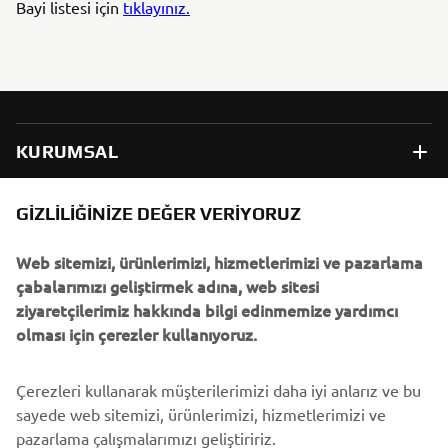
Bayi listesi için
tıklayınız.
KURUMSAL
B2B
GIZLILIĞINIZE DEĞER VERIYORUZ
Web sitemizi, ürünlerimizi, hizmetlerimizi ve pazarlama
DAHA FAZLA YAMAHA
çabalarımızı geliştirmek adına, web sitesi
ziyaretçilerimiz hakkında bilgi edinmemize yardımcı
DESTEK
olması için çerezler kullanıyoruz.
Çerezleri kullanarak müşterilerimizi daha iyi anlarız ve bu
BÜLTEN
sayede web sitemizi, ürünlerimizi, hizmetlerimizi ve
En son fırsatları, özel etkinlikleri, yeni çıkan ürünleri ve daha
pazarlama çalışmalarımızı geliştiririz.