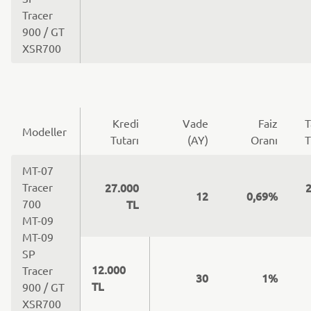
Tracer
900 / GT
XSR700
Kredi
Vade
Faiz
T
Modeller
Tutarı
(AY)
Oranı
T
MT-07
Tracer
27.000
2
12
0,69%
700
TL
MT-09
MT-09
SP
12.000
Tracer
30
1%
TL
900 / GT
XSR700