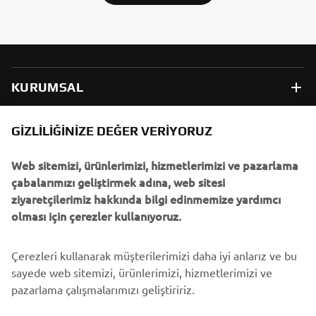
KURUMSAL
B2B
GIZLILIĞINIZE DEĞER VERIYORUZ
Web sitemizi, ürünlerimizi, hizmetlerimizi ve pazarlama
DAHA FAZLA YAMAHA
çabalarımızı geliştirmek adına, web sitesi
ziyaretçilerimiz hakkında bilgi edinmemize yardımcı
DESTEK
olması için çerezler kullanıyoruz.
Çerezleri kullanarak müşterilerimizi daha iyi anlarız ve bu
BÜLTEN
sayede web sitemizi, ürünlerimizi, hizmetlerimizi ve
En son fırsatları, özel etkinlikleri, yeni çıkan ürünleri ve daha
pazarlama çalışmalarımızı geliştiririz.
fazlasını ilk öğrenen siz olun