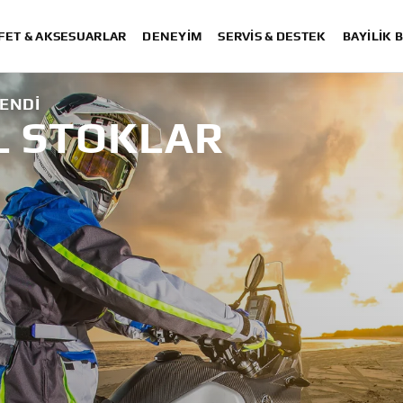
FET & AKSESUARLAR
DENEYIM
SERVIS & DESTEK
BAYİLİK 
ENDI
L STOKLAR