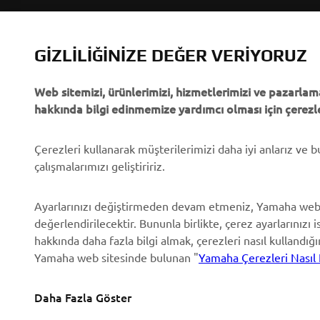
Yamaha'dan “Haberler”
Yetkililer
Olaylar
Golf Sahaları
GIZLILIĞINIZE DEĞER VERIYORUZ
Basın
İlk müdahale ekipleri
Web sitemizi, ürünlerimizi, hizmetlerimizi ve pazarlama
Broşürler
Sürücü kursları
hakkında bilgi edinmemize yardımcı olması için çerezle
Yamaha'da Kariyer
Robotics
Yamaha Bayisi Olmak
Ortaklıklar
Çerezleri kullanarak müşterilerimizi daha iyi anlarız ve 
çalışmalarımızı geliştiririz.
İnsan Hakları Politikası
Özel Servis İçin Teknik
Bilgiler
Temel Sürdürülebilirlik
Ayarlarınızı değiştirmeden devam etmeniz, Yamaha web
Politikası
Yamalube Safety Data
değerlendirilecektir. Bununla birlikte, çerez ayarlarınızı i
Sheets
hakkında daha fazla bilgi almak, çerezleri nasıl kullandığ
Whistleblower Channel
Yamaha web sitesinde bulunan "
Yamaha Çerezleri Nasıl 
Daha Fazla Göster
Turkey (Turkish)