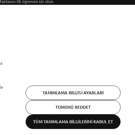
fazlasını ilk öğrenen siz olun
ABONE OL
Gizlilik Politikamızı okuyarak kişisel verilerinizi nasıl
işlediğimizi öğrenebilirsiniz:
Gizlilik Politikası
ma
de
TANIMLAMA BILGISI AYARLARI
TÜMÜNÜ REDDET
TÜM TANIMLAMA BILGILERINI KABUL ET
Gizlilik beyanı
Cookies
Şartlar ve koşullar