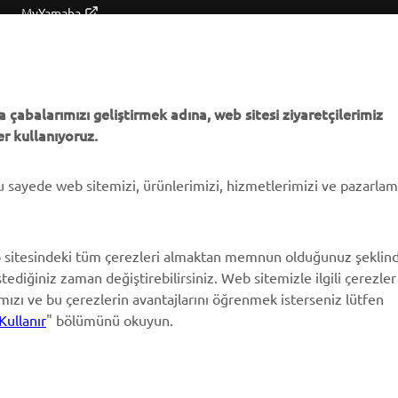
MyYamaha
Parça Kataloğu
Yamaha Music
Yamaha Bayisini bulun
Yamaha Racing
Yönetimi Hakkında
Yamaha Motor Global
Bilgilendirme
 çabalarımızı geliştirmek adına, web sitesi ziyaretçilerimiz
r kullanıyoruz.
Mobil Uygulamalar
bu sayede web sitemizi, ürünlerimizi, hizmetlerimizi ve pazarla
 sitesindeki tüm çerezleri almaktan memnun olduğunuz şeklin
stediğiniz zaman değiştirebilirsiniz. Web sitemizle ilgili çerezler
ımızı ve bu çerezlerin avantajlarını öğrenmek isterseniz lütfen
Kullanır
" bölümünü okuyun.
© Copyright - 2026 Yamaha Motor Europe N.V. - All Rights Reserved