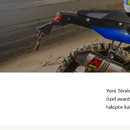
Yeni Ténér
özel avant
takipte kal