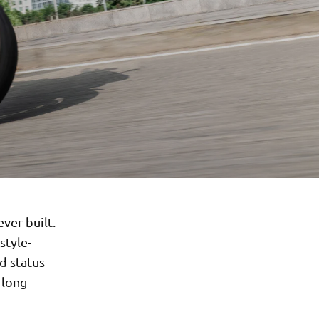
ver built.
style-
d status
 long-