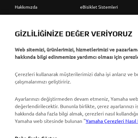
Hakkımızda
eBisiklet Sistemleri
Yamaha'dan “Haberler”
Yetkililer
Olaylar
Golf Sahaları
GIZLILIĞINIZE DEĞER VERIYORUZ
Basın
İlk müdahale ekipleri
Web sitemizi, ürünlerimizi, hizmetlerimizi ve pazarlama
Broşürler
Sürücü kursları
hakkında bilgi edinmemize yardımcı olması için çerezle
Yamaha'da Kariyer
Robotics
Yamaha Bayisi Olmak
Ortaklıklar
Çerezleri kullanarak müşterilerimizi daha iyi anlarız ve 
çalışmalarımızı geliştiririz.
İnsan Hakları Politikası
Özel Servis İçin Teknik
Bilgiler
Temel Sürdürülebilirlik
Ayarlarınızı değiştirmeden devam etmeniz, Yamaha web
Politikası
Yamalube Safety Data
değerlendirilecektir. Bununla birlikte, çerez ayarlarınızı i
Sheets
hakkında daha fazla bilgi almak, çerezleri nasıl kullandığ
Whistleblower Channel
Yamaha web sitesinde bulunan "
Yamaha Çerezleri Nasıl 