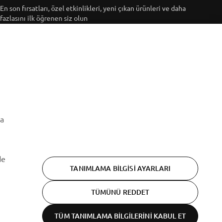
En son fırsatları, özel etkinlikleri, yeni çıkan ürünleri ve daha
fazlasını ilk öğrenen siz olun
ABONE OL
Gizlilik Politikamızı okuyarak kişisel verilerinizi nasıl
işlediğimizi öğrenebilirsiniz:
Gizlilik Politikası
ma
de
TANIMLAMA BILGISI AYARLARI
TÜMÜNÜ REDDET
TÜM TANIMLAMA BILGILERINI KABUL ET