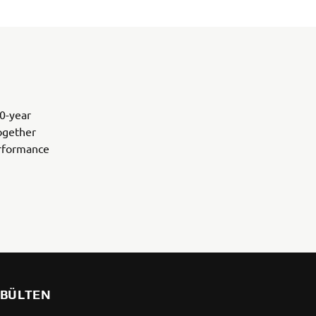
0-year
together
erformance
BÜLTEN