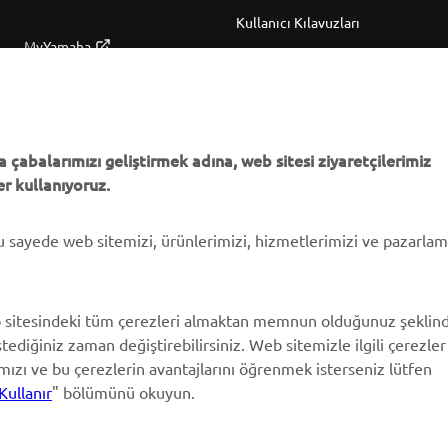
Kullanıcı Kılavuzları
MyYamaha
Parça Kataloğu
Yamaha Music
Yamaha Bayisini bulun
Yamaha Racing
Yönetimi Hakkında
Yamaha Motor Global
Bilgilendirme
 çabalarımızı geliştirmek adına, web sitesi ziyaretçilerimiz
r kullanıyoruz.
Mobil Uygulamalar
bu sayede web sitemizi, ürünlerimizi, hizmetlerimizi ve pazarla
 sitesindeki tüm çerezleri almaktan memnun olduğunuz şeklin
stediğiniz zaman değiştirebilirsiniz. Web sitemizle ilgili çerezler
ımızı ve bu çerezlerin avantajlarını öğrenmek isterseniz lütfen
Kullanır
" bölümünü okuyun.