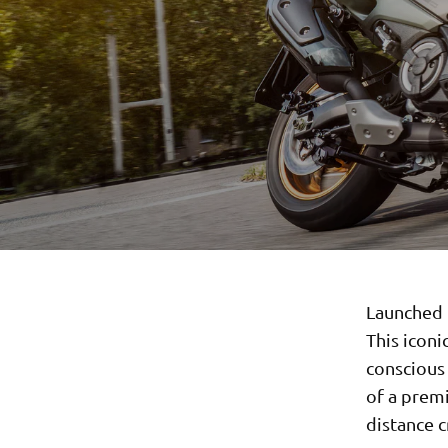
Launched i
This iconi
conscious
of a prem
distance c