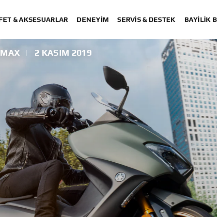
FET & AKSESUARLAR
DENEYIM
SERVIS & DESTEK
BAYİLİK 
 MAX
|
2 KASIM 2019