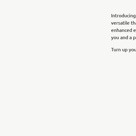
Introducin
versatile t
enhanced er
you and a p
Turn up you