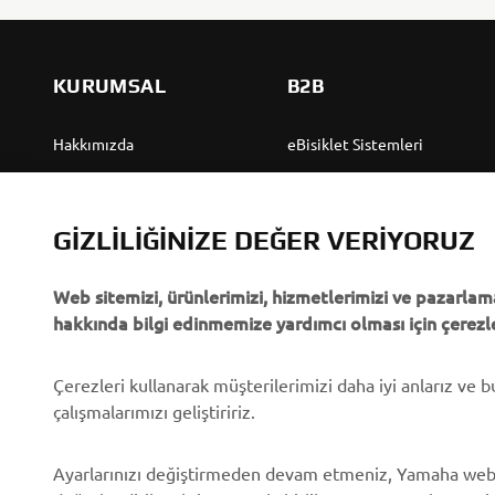
KURUMSAL
B2B
Hakkımızda
eBisiklet Sistemleri
Yamaha'dan “Haberler”
Yetkililer
Olaylar
Golf Sahaları
GIZLILIĞINIZE DEĞER VERIYORUZ
Basın
İlk müdahale ekipleri
Web sitemizi, ürünlerimizi, hizmetlerimizi ve pazarlama
Broşürler
Sürücü kursları
hakkında bilgi edinmemize yardımcı olması için çerezle
Yamaha'da Kariyer
Robotics
Yamaha Bayisi Olmak
Ortaklıklar
Çerezleri kullanarak müşterilerimizi daha iyi anlarız ve 
çalışmalarımızı geliştiririz.
İnsan Hakları Politikası
Özel Servis İçin Teknik
Bilgiler
Temel Sürdürülebilirlik
Ayarlarınızı değiştirmeden devam etmeniz, Yamaha web
Politikası
Yamalube Safety Data