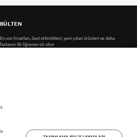
BÜLTEN
En son fırsatları, özel etkinlikleri, yeni çıkan ürünleri ve daha
fazlasını ilk öğrenen siz olun
ABONE OL
Gizlilik Politikamızı okuyarak kişisel verilerinizi nasıl
işlediğimizi öğrenebilirsiniz:
Gizlilik Politikası
ma
de
TANIMLAMA BILGISI AYARLARI