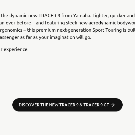
g the dynamic new TRACER 9 from Yamaha. Lighter, quicker an
han ever before – and featuring sleek new aerodynamic bodywo
gonomics – this premium next-generation Sport Touring is buil
assenger as far as your imagination will go.
r experience.
DISCOVER THE NEW TRACER 9 & TRACER 9 GT