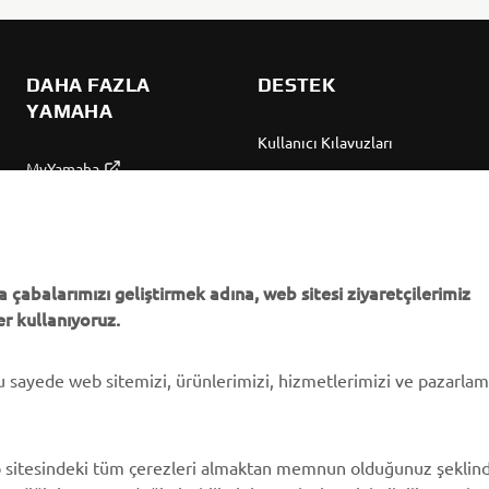
DAHA FAZLA
DESTEK
YAMAHA
Kullanıcı Kılavuzları
MyYamaha
Parça Kataloğu
Yamaha Music
Yamaha Bayisini bulun
Yamaha Racing
Yönetimi Hakkında
Yamaha Motor Global
Bilgilendirme
 çabalarımızı geliştirmek adına, web sitesi ziyaretçilerimiz
r kullanıyoruz.
Mobil Uygulamalar
bu sayede web sitemizi, ürünlerimizi, hizmetlerimizi ve pazarla
 sitesindeki tüm çerezleri almaktan memnun olduğunuz şeklin