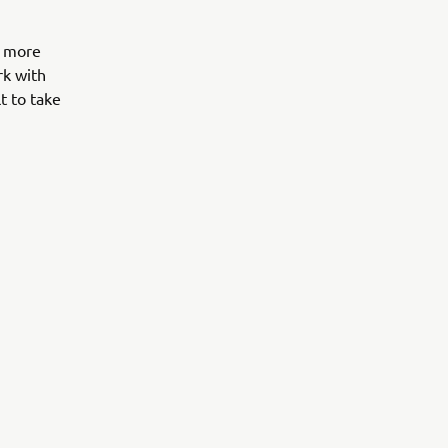
d more
rk with
t to take