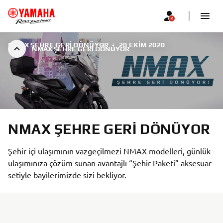
NMAX ŞEHRE GERI DÖNÜYOR
|
20 EKIM 2020
NMAX ŞEHRE GERI DÖNÜYOR
NMAX ŞEHRE GERI DÖNÜYOR
Şehir içi ulaşımının vazgeçilmezi NMAX modelleri, günlük
ulaşımınıza çözüm sunan avantajlı “Şehir Paketi” aksesuar
setiyle bayilerimizde sizi bekliyor.