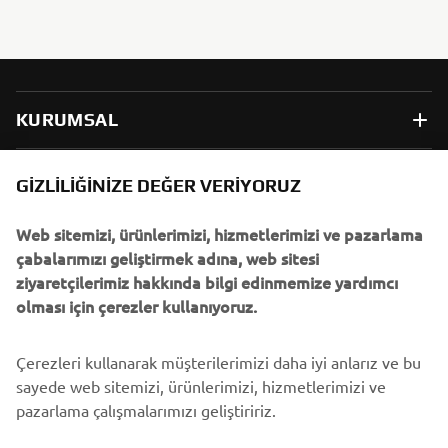
KURUMSAL
B2B
GIZLILIĞINIZE DEĞER VERIYORUZ
Web sitemizi, ürünlerimizi, hizmetlerimizi ve pazarlama
DAHA FAZLA YAMAHA
çabalarımızı geliştirmek adına, web sitesi
ziyaretçilerimiz hakkında bilgi edinmemize yardımcı
DESTEK
olması için çerezler kullanıyoruz.
Çerezleri kullanarak müşterilerimizi daha iyi anlarız ve bu
BÜLTEN
sayede web sitemizi, ürünlerimizi, hizmetlerimizi ve
En son fırsatları, özel etkinlikleri, yeni çıkan ürünleri ve daha
pazarlama çalışmalarımızı geliştiririz.
fazlasını ilk öğrenen siz olun