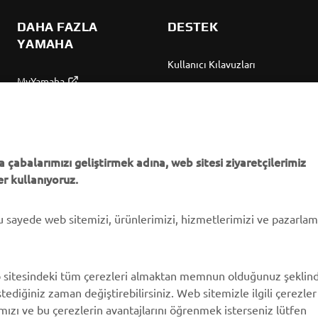
DAHA FAZLA
DESTEK
YAMAHA
Kullanıcı Kılavuzları
MyYamaha
Parça Kataloğu
Yamaha Music
Yamaha Bayisini bulun
Yamaha Racing
Yönetimi Hakkında
Yamaha Motor Global
Bilgilendirme
 çabalarımızı geliştirmek adına, web sitesi ziyaretçilerimiz
r kullanıyoruz.
Mobil Uygulamalar
bu sayede web sitemizi, ürünlerimizi, hizmetlerimizi ve pazarla
 sitesindeki tüm çerezleri almaktan memnun olduğunuz şeklin
stediğiniz zaman değiştirebilirsiniz. Web sitemizle ilgili çerezler
ımızı ve bu çerezlerin avantajlarını öğrenmek isterseniz lütfen