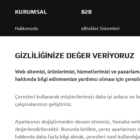
KURUMSAL
B2B
Hakkımızda
eBisiklet Sistemleri
Yamaha'dan “Haberler”
Yetkililer
Olaylar
Golf Sahaları
GIZLILIĞINIZE DEĞER VERIYORUZ
Basın
İlk müdahale ekipleri
Web sitemizi, ürünlerimizi, hizmetlerimizi ve pazarlama
Broşürler
Sürücü kursları
hakkında bilgi edinmemize yardımcı olması için çerezle
Yamaha'da Kariyer
Robotics
Yamaha Bayisi Olmak
Ortaklıklar
Çerezleri kullanarak müşterilerimizi daha iyi anlarız ve 
çalışmalarımızı geliştiririz.
İnsan Hakları Politikası
Özel Servis İçin Teknik
Bilgiler
Temel Sürdürülebilirlik
Ayarlarınızı değiştirmeden devam etmeniz, Yamaha web
Politikası
Yamalube Safety Data
değerlendirilecektir. Bununla birlikte, çerez ayarlarınızı i
Sheets
hakkında daha fazla bilgi almak, çerezleri nasıl kullandığ
Whistleblower Channel