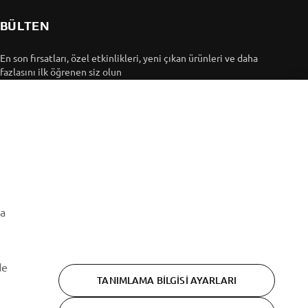
BÜLTEN
En son fırsatları, özel etkinlikleri, yeni çıkan ürünleri ve daha
fazlasını ilk öğrenen siz olun
ABONE OL
Gizlilik Politikamızı okuyarak kişisel verilerinizi nasıl
işlediğimizi öğrenebilirsiniz:
Gizlilik Politikası
ma
de
TANIMLAMA BILGISI AYARLARI