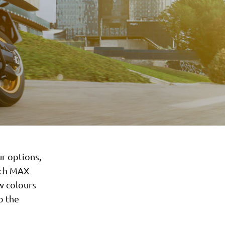
r options,
ech MAX
w colours
o the