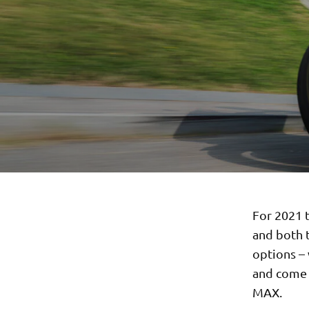
For 2021 
and both 
options – 
and come w
MAX.