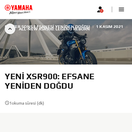
FASTER SONS EFSANESI YENIDEN DOĞDU
|
1 KASIM 2021
ALL-NEW XSR900: LEGEND REBORN
YENI XSR900: EFSANE
YENIDEN DOĞDU
1
okuma süresi (dk)