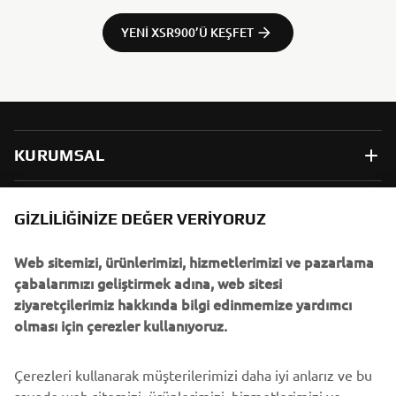
YENI XSR900’Ü KEŞFET
KURUMSAL
B2B
GIZLILIĞINIZE DEĞER VERIYORUZ
Web sitemizi, ürünlerimizi, hizmetlerimizi ve pazarlama
DAHA FAZLA YAMAHA
çabalarımızı geliştirmek adına, web sitesi
ziyaretçilerimiz hakkında bilgi edinmemize yardımcı
DESTEK
olması için çerezler kullanıyoruz.
Çerezleri kullanarak müşterilerimizi daha iyi anlarız ve bu
BÜLTEN
sayede web sitemizi, ürünlerimizi, hizmetlerimizi ve