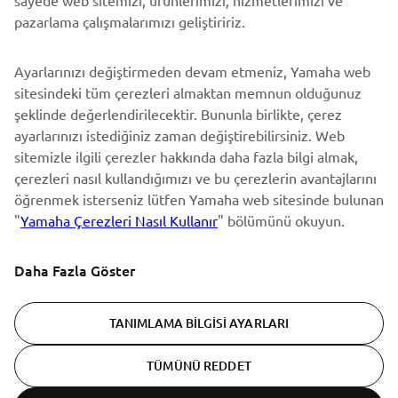
En son fırsatları, özel etkinlikleri, yeni çıkan ürünleri ve daha
pazarlama çalışmalarımızı geliştiririz.
fazlasını ilk öğrenen siz olun
Ayarlarınızı değiştirmeden devam etmeniz, Yamaha web
sitesindeki tüm çerezleri almaktan memnun olduğunuz
şeklinde değerlendirilecektir. Bununla birlikte, çerez
ABONE OL
ayarlarınızı istediğiniz zaman değiştirebilirsiniz. Web
sitemizle ilgili çerezler hakkında daha fazla bilgi almak,
Gizlilik Politikamızı okuyarak kişisel verilerinizi nasıl işlediğimizi
çerezleri nasıl kullandığımızı ve bu çerezlerin avantajlarını
öğrenebilirsiniz:
Gizlilik Politikası
öğrenmek isterseniz lütfen Yamaha web sitesinde bulunan
"
Yamaha Çerezleri Nasıl Kullanır
" bölümünü okuyun.
Turkey (Turkish)
Daha Fazla Göster
TANIMLAMA BILGISI AYARLARI
© Copyright - 2026 Yamaha Motor Europe N.V. - All Rights
TÜMÜNÜ REDDET
Reserved