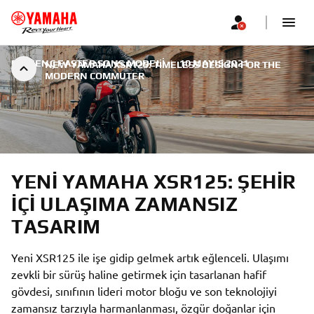
EN GENÇ FASTER SONS MODELI
|
10 MAYIS 2021
NEW YAMAHA XSR125: TIMELESS DESIGN FOR THE
MODERN COMMUTER
YENI YAMAHA XSR125: ŞEHIR
IÇI ULAŞIMA ZAMANSIZ
TASARIM
Yeni XSR125 ile işe gidip gelmek artık eğlenceli. Ulaşımı
zevkli bir sürüş haline getirmek için tasarlanan hafif
gövdesi, sınıfının lideri motor bloğu ve son teknolojiyi
zamansız tarzıyla harmanlanması, özgür doğanlar için