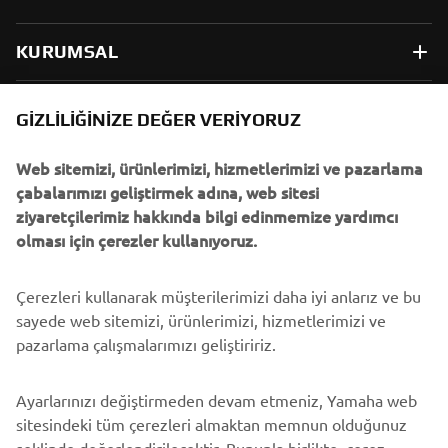
KURUMSAL
B2B
GIZLILIĞINIZE DEĞER VERIYORUZ
Web sitemizi, ürünlerimizi, hizmetlerimizi ve pazarlama
DAHA FAZLA YAMAHA
çabalarımızı geliştirmek adına, web sitesi
ziyaretçilerimiz hakkında bilgi edinmemize yardımcı
DESTEK
olması için çerezler kullanıyoruz.
Çerezleri kullanarak müşterilerimizi daha iyi anlarız ve bu
BÜLTEN
sayede web sitemizi, ürünlerimizi, hizmetlerimizi ve
En son fırsatları, özel etkinlikleri, yeni çıkan ürünleri ve daha
pazarlama çalışmalarımızı geliştiririz.
fazlasını ilk öğrenen siz olun
Ayarlarınızı değiştirmeden devam etmeniz, Yamaha web
sitesindeki tüm çerezleri almaktan memnun olduğunuz
şeklinde değerlendirilecektir. Bununla birlikte, çerez